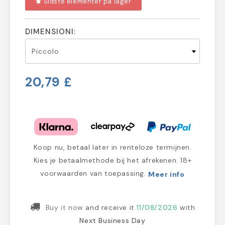
Sidste elementer på lager
notifications_active
DIMENSIONI:
20,79 £
Koop nu, betaal later in renteloze termijnen.
Kies je betaalmethode bij het afrekenen. 18+
voorwaarden van toepassing.
Meer info
Buy it now
and receive it
11/08/2026
with
Next Business Day