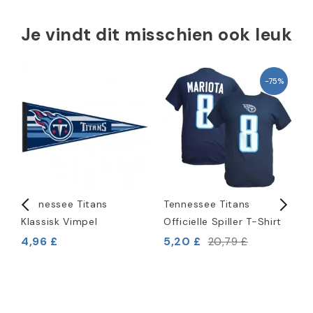
Je vindt dit misschien ook leuk
-75%
)
Tennessee Titans
Tennessee Titans
T
Klassisk Vimpel
Officielle Spiller T-Shirt
N
4,96 £
5,20 £
20,79 £
8