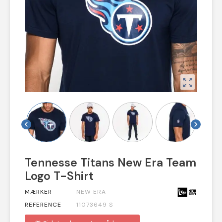
zoom_out_map
chevron_left
chevron_right
Tennesse Titans New Era Team
Logo T-Shirt
MÆRKER
NEW ERA
REFERENCE
11073649 S