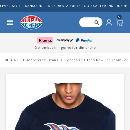
LEVERING TIL DANMARK FRA 24,95€. AFGIFTER OG SKATTER INKLUDERET.
0
view_headline
search
Del omkostningerne for din ordre
chevron_right
NFL
chevron_right
Tennessee Titans
chevron_right
Tennesse Titans New Era Team Logo