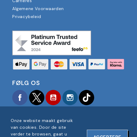
Carrières
Algemene Voorwaarden
Privacybeleid
FØLG OS
Facebook
Twitter
YouTube
Instagram
TikTok
Onze website maakt gebruik
van cookies. Door de site
verder te browsen, gaat u