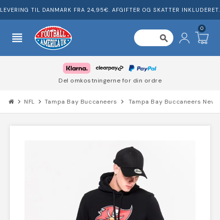
LEVERING TIL DANMARK FRA 24,95€. AFGIFTER OG SKATTER INKLUDERET.
0
view_headline
search
Del omkostningerne for din ordre
chevron_right
NFL
chevron_right
Tampa Bay Buccaneers
chevron_right
Tampa Bay Buccaneers New E