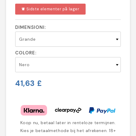
Sidste elementer på lager
notifications_active
DIMENSIONI:
COLORE:
41,63 £
Koop nu, betaal later in renteloze termijnen.
Kies je betaalmethode bij het afrekenen. 18+