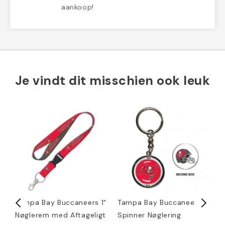
aankoop!
Je vindt dit misschien ook leuk
Tampa Bay Buccaneers 1"
Tampa Bay Buccaneers
R
Nøglerem med Aftageligt
Spinner Nøglering
M