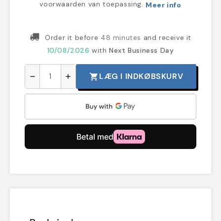
voorwaarden van toepassing.
Meer info
Order it before
48 minutes
and receive it
10/08/2026
with
Next Business Day
LÆG I INDKØBSKURV
shopping_cart
remove
add