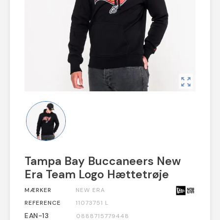
zoom_out_map
Tampa Bay Buccaneers New
Era Team Logo Hættetrøje
MÆRKER
NEW ERA
REFERENCE
11073751 L
EAN-13
0888715779448