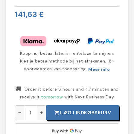
141,63 £
Koop nu, betaal later in renteloze termijnen.
Kies je betaalmethode bij het afrekenen. 18+
voorwaarden van toepassing.
Meer info
Order it before
8 hours and 47 minutes
and
receive it
tomorrow
with
Next Business Day
LÆG I INDKØBSKURV
shopping_cart
remove
add