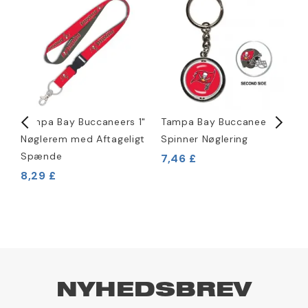
Tampa Bay Buccaneers 1"
Tampa Bay Buccaneers
R
Nøglerem med Aftageligt
Spinner Nøglering
M
Spænde
7,46 £
8,29 £
2
NYHEDSBREV