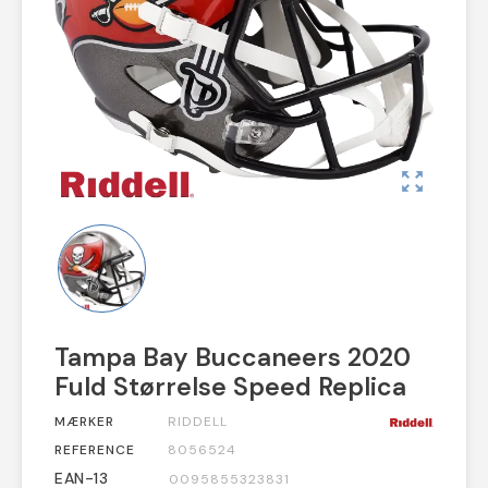
zoom_out_map
Tampa Bay Buccaneers 2020
Fuld Størrelse Speed Replica
MÆRKER
RIDDELL
REFERENCE
8056524
EAN-13
0095855323831