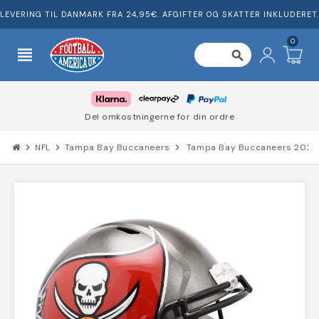
LEVERING TIL DANMARK FRA 24,95€. AFGIFTER OG SKATTER INKLUDERET.
0
view_headline
search
Del omkostningerne for din ordre
chevron_right
NFL
chevron_right
Tampa Bay Buccaneers
chevron_right
Tampa Bay Buccaneers 2020 