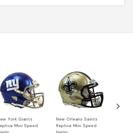
k
ew York Giants
New Orleans Saints
San Fra
eplica Mini Speed
Replica Mini Speed
Replica 
jelm
Hjelm
Hjelm