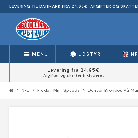
LEVERING TIL DANMARK FRA 24,95€. AFGIFTER OG SKATTE
MENU
UDSTYR
N
Levering fra 24,95€
Afgifter og skatter inkluderet
NFL
Riddell Mini Speeds
Denver Broncos På Mar
chevron_right
chevron_right
chevron_right