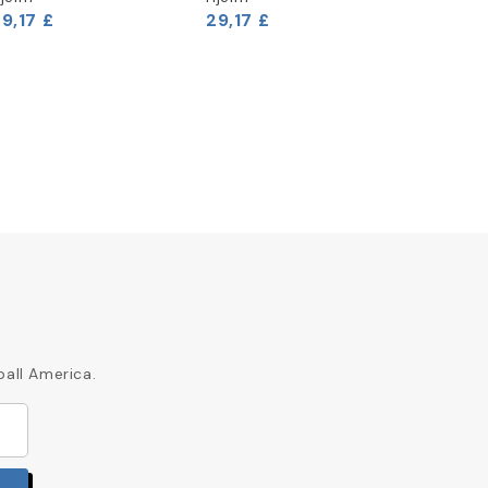
9,17 £
29,17 £
29,17 £
ball America.