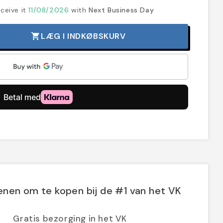
ceive it
11/08/2026
with
Next Business Day
LÆG I INDKØBSKURV
shopping_cart
nen om te kopen bij de #1 van het VK
Gratis bezorging in het VK