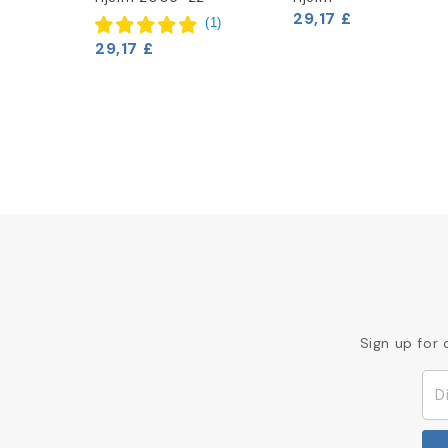
29,17 £
(
2
)
(
1
)
29,17 £
Sign up for 