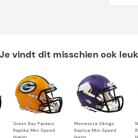
Je vindt dit misschien ook leu
Green Bay Packers
Minnesota Vikings
N
Replika Mini Speed
Replica Mini Speed
R
Hjælm
Hjelm
H