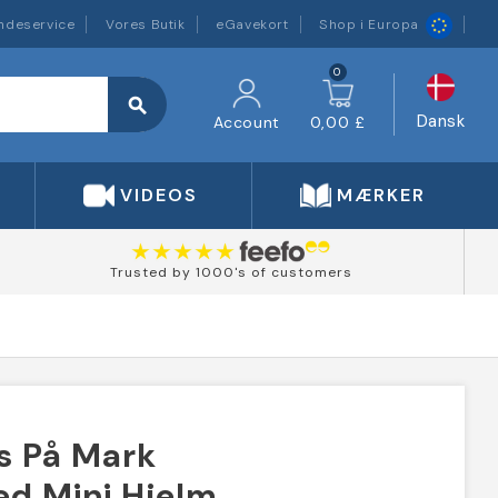
ndeservice
Vores Butik
eGavekort
Shop i Europa
0
search
Dansk
Account
0,00 £
VIDEOS
MÆRKER
Trusted by 1000's of customers
s På Mark
ed Mini Hjelm