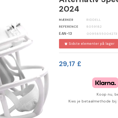
2024
MÆRKER
RIDDELL
REFERENCE
8059182
EAN-13
0095855004273
Sidste elementer på lager
notifications_active
29,17 £
Koop nu, be
Kies je betaalmethode bij