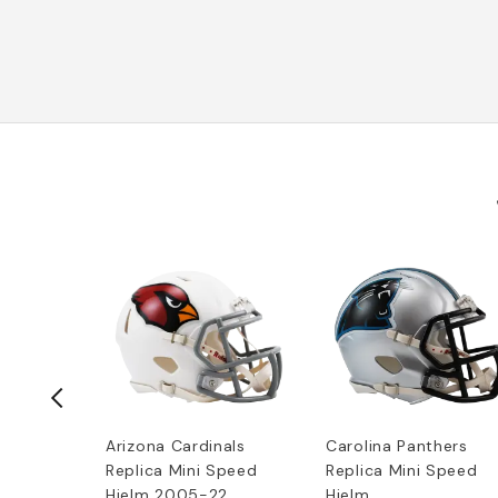
agles
Arizona Cardinals
Carolina Panthers
Speed-
Replica Mini Speed
Replica Mini Speed
Hjelm 2005-22
Hjelm