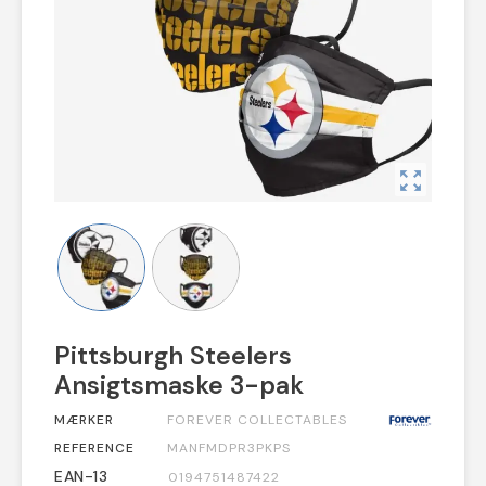
zoom_out_map
Pittsburgh Steelers
Ansigtsmaske 3-pak
MÆRKER
FOREVER COLLECTABLES
REFERENCE
MANFMDPR3PKPS
EAN-13
0194751487422