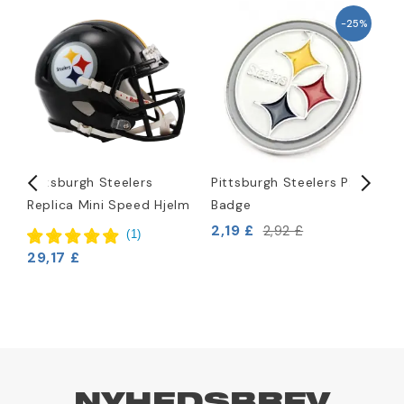
-25%
Pittsburgh Steelers
Pittsburgh Steelers Pin
P
Replica Mini Speed Hjelm
Badge
N
2,19 £
2,92 £
(
1
)
8
29,17 £