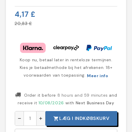
4,17 £
20,83 £
Koop nu, betaal later in renteloze termijnen.
Kies je betaalmethode bij het afrekenen. 18+
voorwaarden van toepassing.
Meer info
Order it before
8 hours and 59 minutes
and
receive it
10/08/2026
with
Next Business Day
LÆG I INDKØBSKURV
shopping_cart
remove
add