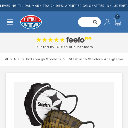
LEVERING TIL DANMARK FRA 24,95€. AFGIFTER OG SKATTER INKLUDERET.
0
view_headline
search
Trusted by 1000's of customers
chevron_right
NFL
chevron_right
Pittsburgh Steelers
chevron_right
Pittsburgh Steelers Ansigtsmask