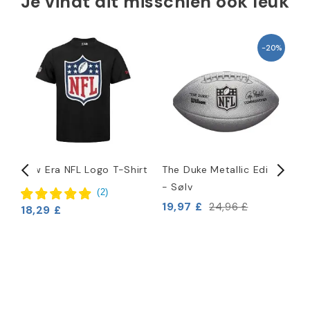
Je vindt dit misschien ook leuk
-20%
New Era NFL Logo T-Shirt
The Duke Metallic Edition
N
- Sølv
H
(
2
)
19,97 £
4
24,96 £
18,29 £