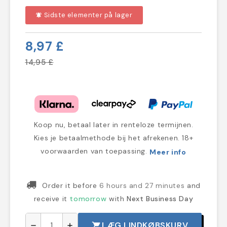
Sidste elementer på lager
notifications_active
8,97 £
14,95 £
Koop nu, betaal later in renteloze termijnen.
Kies je betaalmethode bij het afrekenen. 18+
voorwaarden van toepassing.
Meer info
Order it before
6 hours and 27 minutes
and
receive it
tomorrow
with
Next Business Day
LÆG I INDKØBSKURV
shopping_cart
remove
add