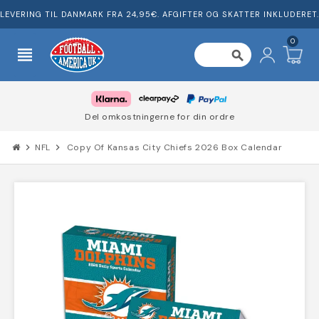
LEVERING TIL DANMARK FRA 24,95€. AFGIFTER OG SKATTER INKLUDERET.
0
view_headline
search
Del omkostningerne for din ordre
chevron_right
NFL
chevron_right
Copy Of Kansas City Chiefs 2026 Box Calendar