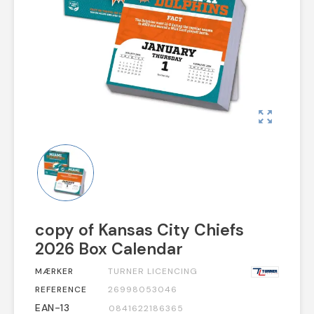
zoom_out_map
copy of Kansas City Chiefs
2026 Box Calendar
MÆRKER
TURNER LICENCING
REFERENCE
26998053046
EAN-13
0841622186365