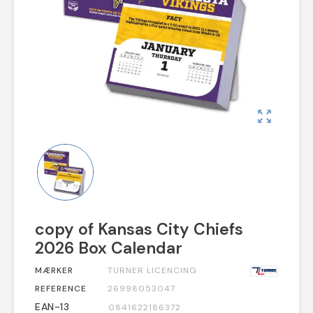
zoom_out_map
copy of Kansas City Chiefs
2026 Box Calendar
MÆRKER
TURNER LICENCING
REFERENCE
26998053047
EAN-13
0841622186372