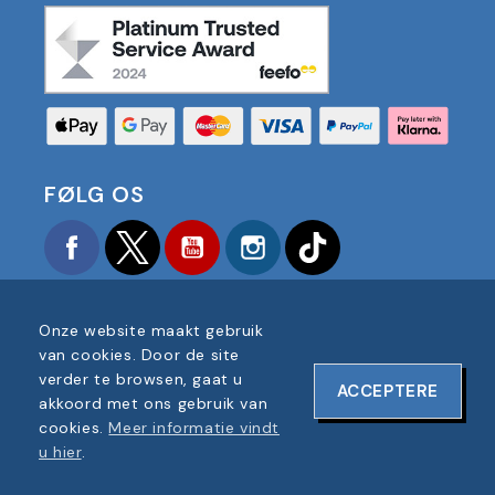
FØLG OS
Facebook
Twitter
YouTube
Instagram
TikTok
Onze website maakt gebruik
van cookies. Door de site
verder te browsen, gaat u
ACCEPTERE
COPYRIGHT © 2025 FOOTBALL AMERICA UK ALLE
akkoord met ons gebruik van
RECHTEN VOORBEHOUDEN
cookies.
Meer informatie vindt
BEDRIJF REGISTRATIENUMMER: 06354287
u hier
.
WEBSITEONTWERP DOOR
ONELINE DESIGNS