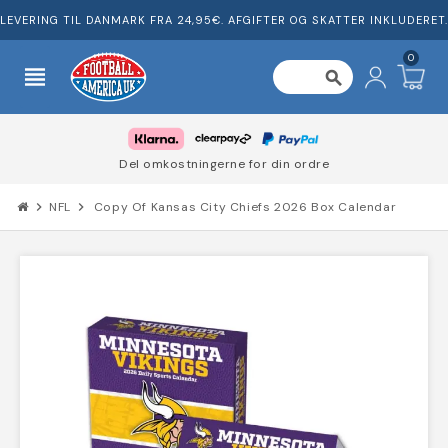
LEVERING TIL DANMARK FRA 24,95€. AFGIFTER OG SKATTER INKLUDERET.
0
view_headline
search
Del omkostningerne for din ordre
chevron_right
NFL
chevron_right
Copy Of Kansas City Chiefs 2026 Box Calendar