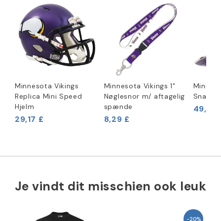
Minnesota Vikings
Minnesota Vikings 1"
Minneso
Replica Mini Speed
Nøglesnor m/ aftagelig
Snack H
Hjelm
spænde
49,96 
29,17 £
8,29 £
Je vindt dit misschien ook leuk
-20%