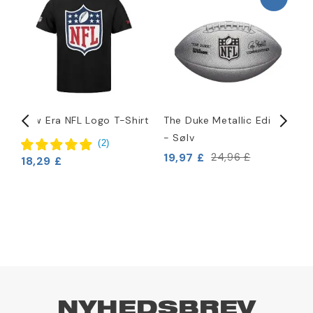
New Era NFL Logo T-Shirt
The Duke Metallic Edition
N
- Sølv
H
(
2
)
19,97 £
4
24,96 £
18,29 £
NYHEDSBREV