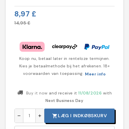
8,97 £
14,95 £
Koop nu, betaal later in renteloze termijnen.
Kies je betaalmethode bij het afrekenen. 18+
voorwaarden van toepassing.
Meer info
Buy it now
and receive it
11/08/2026
with
Next Business Day
LÆG I INDKØBSKURV
shopping_cart
remove
add