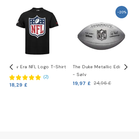
-20%
New Era NFL Logo T-Shirt
The Duke Metallic Edition
N
- Sølv
H
(
2
)
19,97 £
4
24,96 £
18,29 £