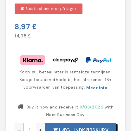
Sidste elementer på lager
notifications_active
8,97 £
14,95 £
Koop nu, betaal later in renteloze termijnen.
Kies je betaalmethode bij het afrekenen. 18+
voorwaarden van toepassing.
Meer info
Buy it now
and receive it
11/08/2026
with
Next Business Day
LÆG I INDKØBSKURV
shopping_cart
remove
add