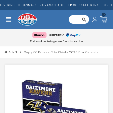
LEVERING TIL DANMARK FRA 24,95€. AFGIFTER OG SKATTER INKLUDERET.
0
view_headline
search
Del omkostningerne for din ordre
chevron_right
NFL
chevron_right
Copy Of Kansas City Chiefs 2026 Box Calendar