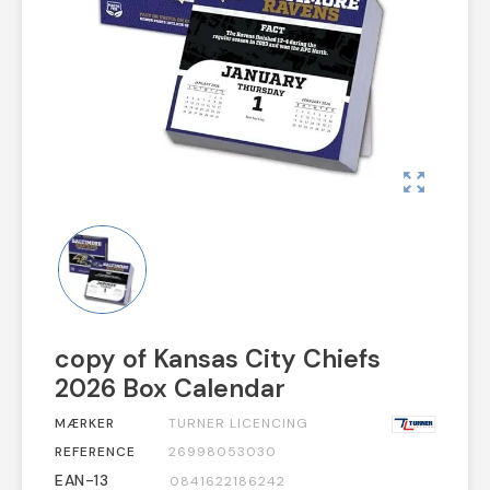
zoom_out_map
copy of Kansas City Chiefs
2026 Box Calendar
MÆRKER
TURNER LICENCING
REFERENCE
26998053030
EAN-13
0841622186242