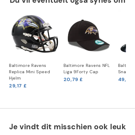
Du vil eventuelt også synes om
Baltimore Ravens
Baltimore Ravens NFL
Baltimo
Replica Mini Speed
Liga 9Forty Cap
Snack H
Hjelm
20,79 £
49,96 
29,17 £
Je vindt dit misschien ook leuk