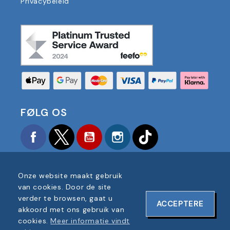
Privacybeleid
FØLG OS
Facebook
Twitter
YouTube
Instagram
TikTok
Onze website maakt gebruik
van cookies. Door de site
verder te browsen, gaat u
ACCEPTERE
COPYRIGHT © 2025 FOOTBALL AMERICA UK ALLE
akkoord met ons gebruik van
RECHTEN VOORBEHOUDEN
cookies.
Meer informatie vindt
BEDRIJF REGISTRATIENUMMER: 06354287