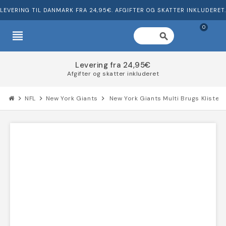
LEVERING TIL DANMARK FRA 24,95€. AFGIFTER OG SKATTER INKLUDERET.
0
view_headline
search
95€
uderet
Del omkostningerne for d
chevron_right
NFL
chevron_right
New York Giants
chevron_right
New York Giants Multi Brugs Kliste