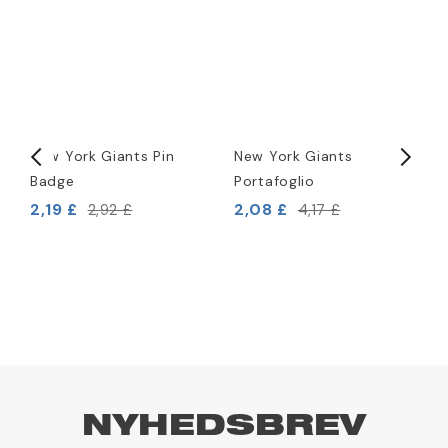
New York Giants Pin
New York Giants
N
Badge
Portafoglio
B
2,19 £
2,08 £
2,92 £
4,17 £
2
NYHEDSBREV