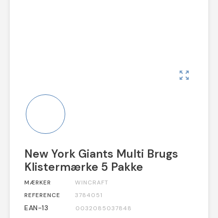
zoom_out_map
New York Giants Multi Brugs
Klistermærke 5 Pakke
MÆRKER
WINCRAFT
REFERENCE
3784051
EAN-13
0032085037848