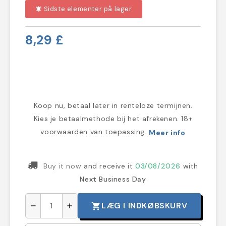
Sidste elementer på lager
notifications_active
8,29 £
Koop nu, betaal later in renteloze termijnen.
Kies je betaalmethode bij het afrekenen. 18+
voorwaarden van toepassing.
Meer info
Buy it now
and receive it
03/08/2026
with
Next Business Day
LÆG I INDKØBSKURV
shopping_cart
remove
add