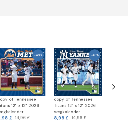
k
-40%
-40%
opy of Tennessee
copy of Tennessee
copy of
itans 12" x 12" 2026
Titans 12" x 12" 2026
Titans 1
ægkalender
vægkalender
vægkale
,98 £
8,98 £
8,98 £
14,96 £
14,96 £