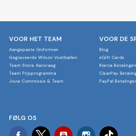
VOOR HET TEAM
VOOR DE S
Aangepaste Uniformen
Blog
Gegraveerde Wilson Voetballen
eGift Cards
Team Store Aanvraag
Klarna Betalinge
Team Prijsprogramma
ClearPay Betalin
Jouw Commissie & Team
PayPal Betalinge
FØLG OS
Facebook
Twitter
YouTube
Instagram
TikTok