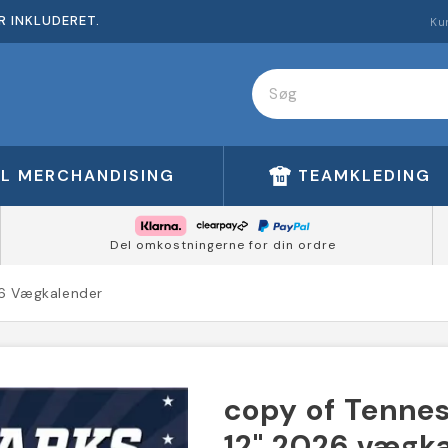
R INKLUDERET.
Ku
FL MERCHANDISING
TEAMKLEDING
Del omkostningerne for din ordre
26 Vægkalender
copy of Tennes
12" 2026 vægk