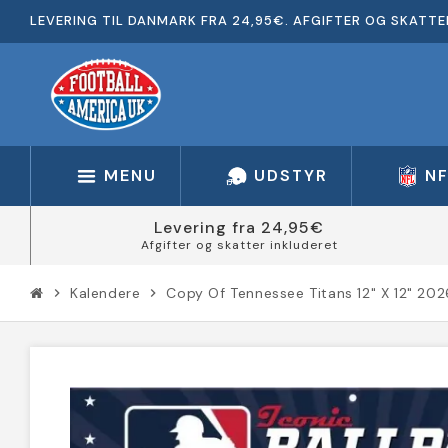
LEVERING TIL DANMARK FRA 24,95€. AFGIFTER OG SKATTE
MENU
UDSTYR
N
Levering fra 24,95€
Afgifter og skatter inkluderet
Kalendere
Copy Of Tennessee Titans 12" X 12" 20
chevron_right
chevron_right