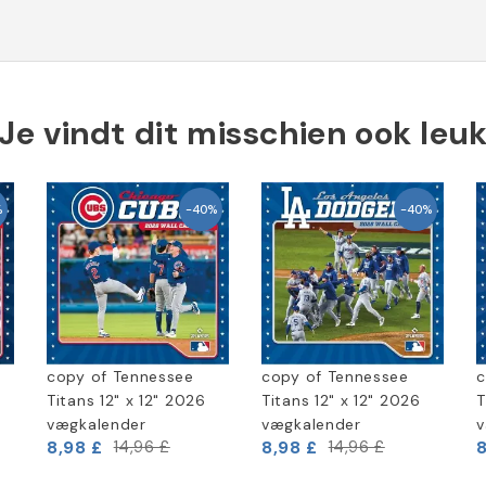
Je vindt dit misschien ook leu
%
-40%
-40%
copy of Tennessee
copy of Tennessee
c
Titans 12" x 12" 2026
Titans 12" x 12" 2026
T
vægkalender
vægkalender
v
8,98 £
8,98 £
8
14,96 £
14,96 £