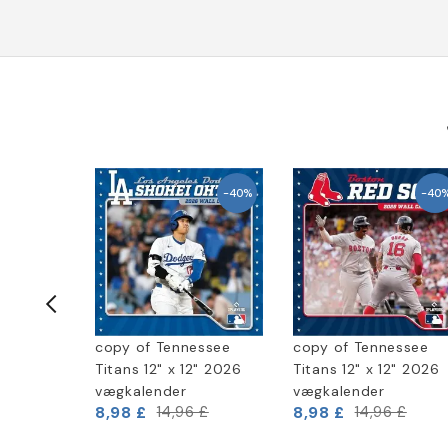
-40%
-40%
-40
essee
copy of Tennessee
copy of Tennessee
2" 2026
Titans 12" x 12" 2026
Titans 12" x 12" 2026
vægkalender
vægkalender
8,98 £
8,98 £
 £
14,96 £
14,96 £