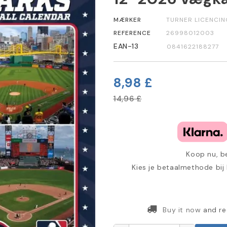
MÆRKER
TURNER LICENCIN
REFERENCE
26998012003
EAN-13
0841622188277
8,98 £
14,96 £
Koop nu, be
Kies je betaalmethode bij
Buy it now
and re