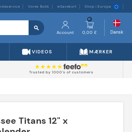
ndeservice
Vores Butik
eGavekort
Shop i Europa
0
search
Dansk
Account
0,00 £
VIDEOS
MÆRKER
Trusted by 1000's of customers
see Titans 12" x
alender