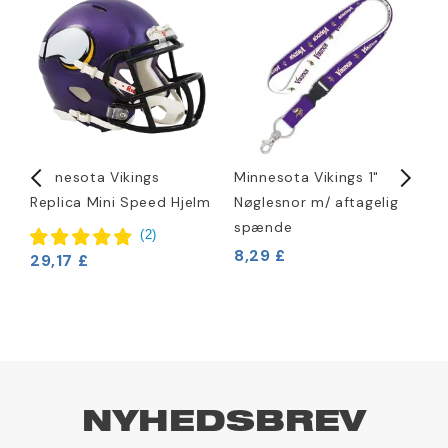
Minnesota Vikings
Minnesota Vikings 1"
M
Replica Mini Speed Hjelm
Nøglesnor m/ aftagelig
H
spænde
(
2
)
8,29 £
29,17 £
4
NYHEDSBREV