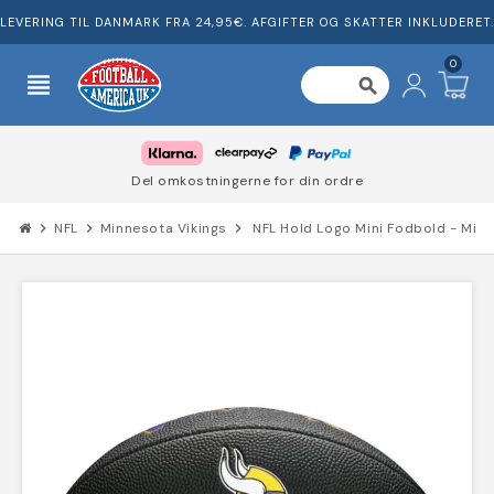
LEVERING TIL DANMARK FRA 24,95€. AFGIFTER OG SKATTER INKLUDERET.
0
view_headline
search
Del omkostningerne for din ordre
chevron_right
NFL
chevron_right
Minnesota Vikings
chevron_right
NFL Hold Logo Mini Fodbold - Minn