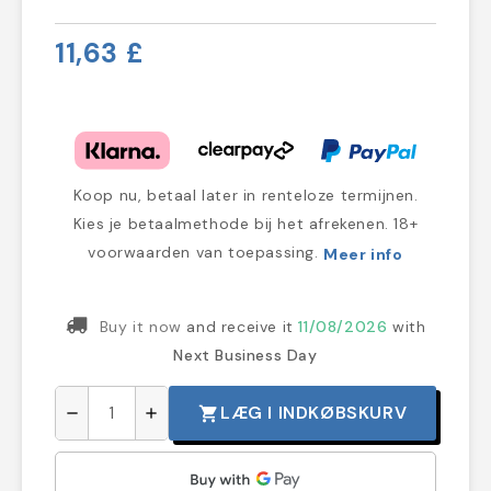
11,63 £
Koop nu, betaal later in renteloze termijnen.
Kies je betaalmethode bij het afrekenen. 18+
voorwaarden van toepassing.
Meer info
Buy it now
and receive it
11/08/2026
with
Next Business Day
LÆG I INDKØBSKURV
shopping_cart
remove
add