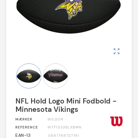
zoom_out_map
NFL Hold Logo Mini Fodbold -
Minnesota Vikings
MÆRKER
WILSON
REFERENCE
WTF1533BLXBMN
EAN-13
0887768727741