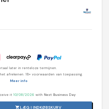
taal later in renteloze termijnen.
 het afrekenen. 18+ voorwaarden van toepassing.
Meer info
ceive it
10/08/2026
with
Next Business Day
LÆG I INDKØBSKURV
shopping_cart