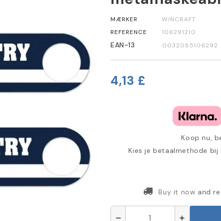
MÆRKER
WINCRAFT
REFERENCE
106291210
EAN-13
0032085106292
4,13 £
Koop nu, be
Kies je betaalmethode bij
Buy it now
and re
remove
add