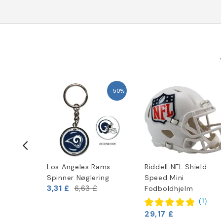
-50%
Rams
Los Angeles Rams
Riddell NFL Shield
Pro
Spinner Nøglering
Speed Mini
3,31 £
6,63 £
Fodboldhjelm
(
1
)
(
1
)
29,17 £