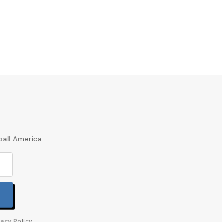
ball America.
acy Policy.