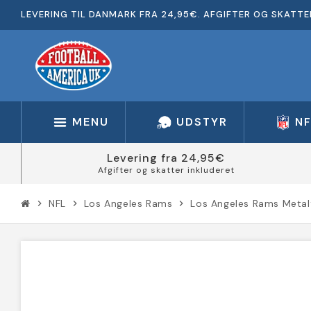
LEVERING TIL DANMARK FRA 24,95€. AFGIFTER OG SKATTE
MENU
UDSTYR
N
Levering fra 24,95€
Afgifter og skatter inkluderet
NFL
Los Angeles Rams
Los Angeles Rams Metal
chevron_right
chevron_right
chevron_right