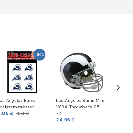
k
-50%
os Angeles Rams
Los Angeles Rams Mini
New Era
nsigtsmærkater
VSR4 Throwback 65-
Shirt
,06 £
4,13 £
72
24,96 £
18,29 £