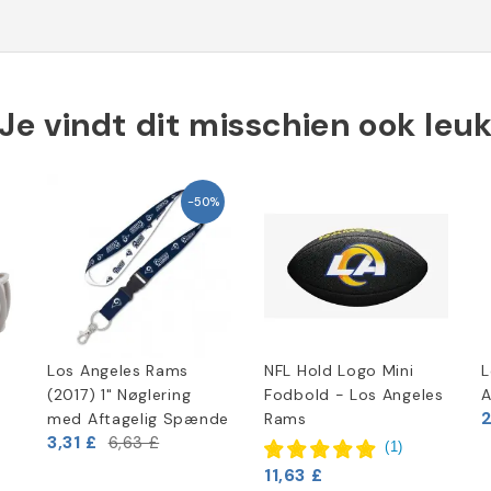
Je vindt dit misschien ook leu
-50%
Los Angeles Rams
NFL Hold Logo Mini
L
(2017) 1" Nøglering
Fodbold - Los Angeles
A
2
med Aftagelig Spænde
Rams
3,31 £
6,63 £
(
1
)
11,63 £