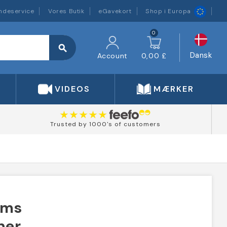
ndeservice
Vores Butik
eGavekort
Shop i Europa
0
search
Dansk
Account
0,00 £
VIDEOS
MÆRKER
Trusted by 1000's of customers
ams
ner