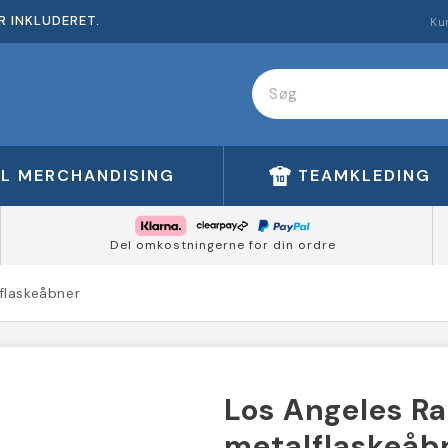
R INKLUDERET.
Ku
FL MERCHANDISING
TEAMKLEDING
Del omkostningerne for din ordre
flaskeåbner
Los Angeles R
metalflaskeåb