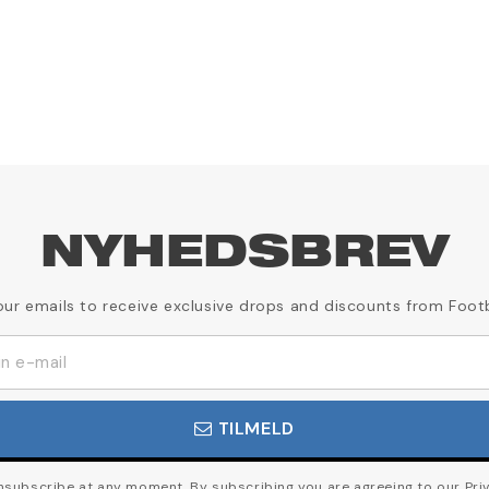
NYHEDSBREV
our emails to receive exclusive drops and discounts from Foot
TILMELD
subscribe at any moment. By subscribing you are agreeing to our Priv