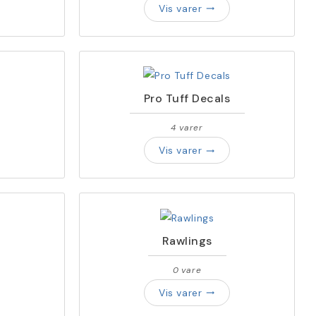
Vis varer
trending_flat
Pro Tuff Decals
4 varer
Vis varer
trending_flat
Rawlings
0 vare
Vis varer
trending_flat