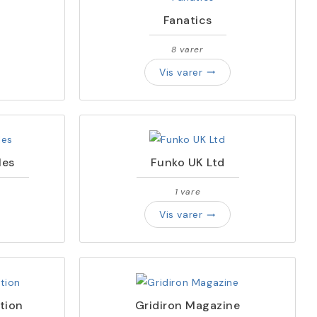
Fanatics
8 varer
Vis varer
trending_flat
les
Funko UK Ltd
1 vare
Vis varer
trending_flat
tion
Gridiron Magazine