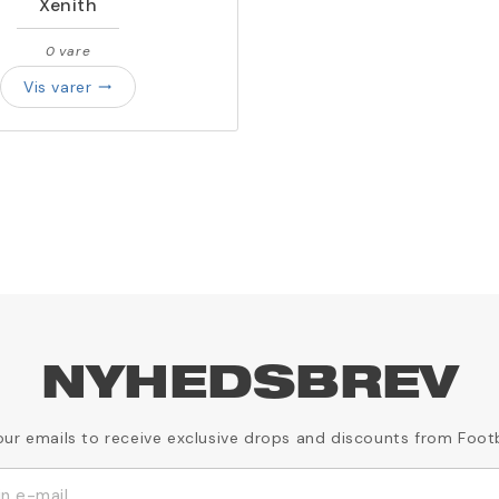
Xenith
0 vare
Vis varer
trending_flat
NYHEDSBREV
our emails to receive exclusive drops and discounts from Foot