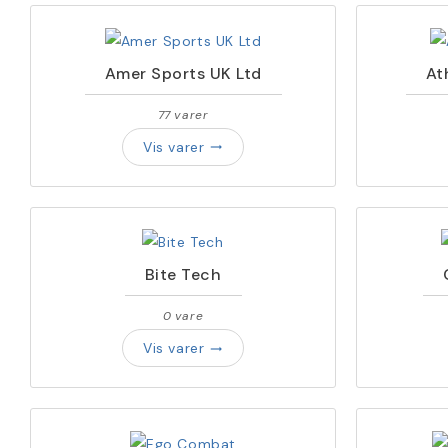
Amer Sports UK Ltd
At
77 varer
Vis varer
trending_flat
Bite Tech
0 vare
Vis varer
trending_flat