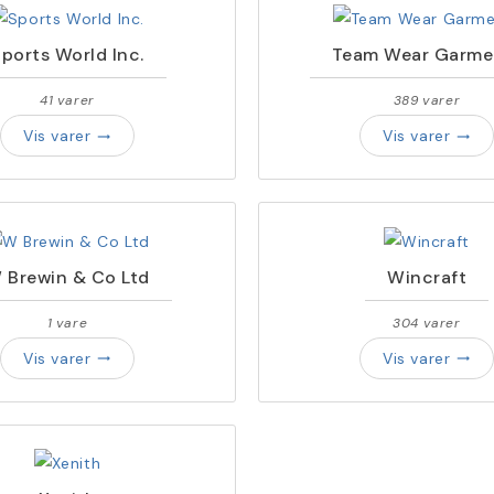
ports World Inc.
Team Wear Garme
41 varer
389 varer
Vis varer
Vis varer
trending_flat
trending_flat
 Brewin & Co Ltd
Wincraft
1 vare
304 varer
Vis varer
Vis varer
trending_flat
trending_flat