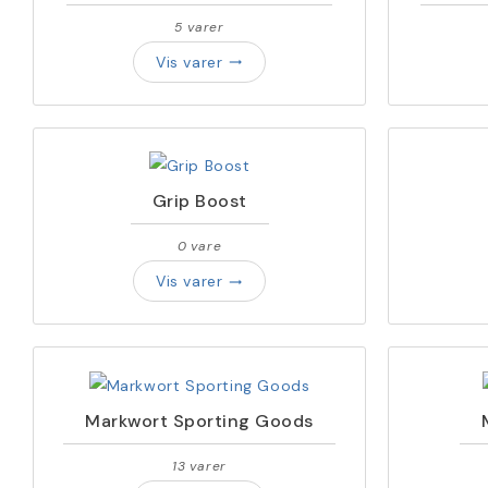
5 varer
Vis varer
trending_flat
Grip Boost
0 vare
Vis varer
trending_flat
Markwort Sporting Goods
13 varer