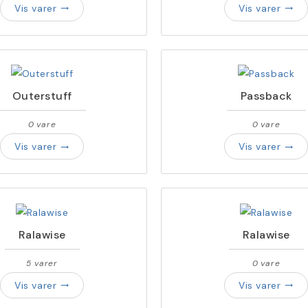
Vis varer
Vis varer
trending_flat
trending_flat
Outerstuff
Passback
0 vare
0 vare
Vis varer
Vis varer
trending_flat
trending_flat
Ralawise
Ralawise
5 varer
0 vare
Vis varer
Vis varer
trending_flat
trending_flat