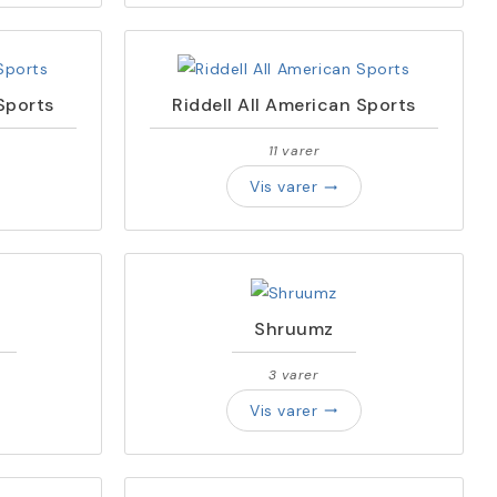
Sports
Riddell All American Sports
11 varer
Vis varer
trending_flat
Shruumz
3 varer
Vis varer
trending_flat