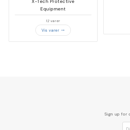
X-Tech Protective
Equipment
12 varer
Vis varer
trending_flat
Sign up for 