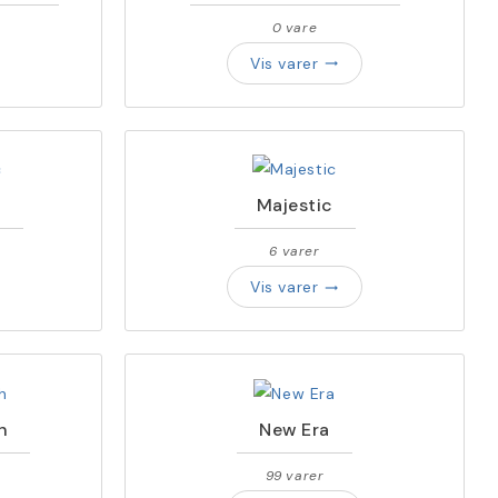
0 vare
Vis varer
trending_flat
c
Majestic
6 varer
Vis varer
trending_flat
h
New Era
99 varer