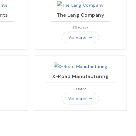
nts
The Lang Company
33 varer
Vis varer
trending_flat
X-Road Manufacturing
0 vare
Vis varer
trending_flat