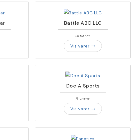
ar
Battle ABC LLC
14 varer
Vis varer
trending_flat
Doc A Sports
5 varer
Vis varer
trending_flat