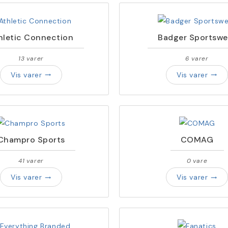
hletic Connection
Badger Sportswe
13 varer
6 varer
Vis varer
Vis varer
trending_flat
trending_flat
Champro Sports
COMAG
41 varer
0 vare
Vis varer
Vis varer
trending_flat
trending_flat