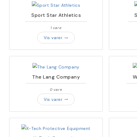
Sport Star Athletics
S
1 vare
Vis varer
trending_flat
The Lang Company
W
0 vare
Vis varer
trending_flat