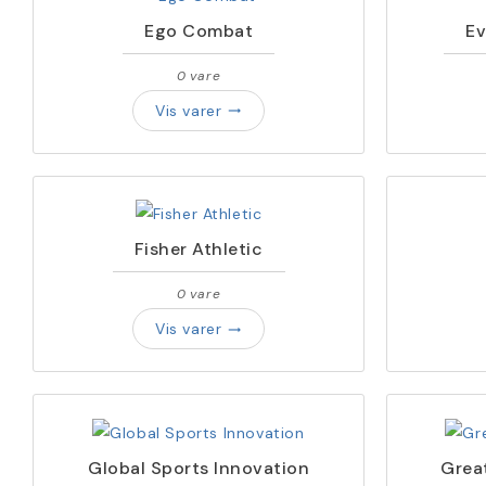
Ego Combat
Ev
0 vare
Vis varer
trending_flat
Fisher Athletic
0 vare
Vis varer
trending_flat
Global Sports Innovation
Grea