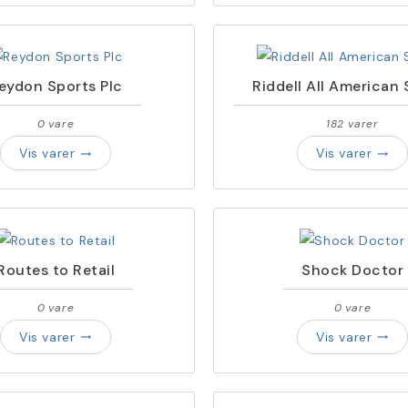
eydon Sports Plc
Riddell All American 
0 vare
182 varer
Vis varer
Vis varer
trending_flat
trending_flat
Routes to Retail
Shock Doctor
0 vare
0 vare
Vis varer
Vis varer
trending_flat
trending_flat