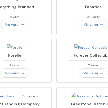
erything Branded
Fanatics
0 vare
38 varer
Vis varer
Vis varer
trending_flat
trending_flat
Forelle
Forever Collectib
5 varer
7 varer
Vis varer
Vis varer
trending_flat
trending_flat
t Branding Company
Greestone Distribu