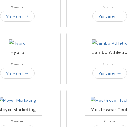
3 varer
2 varer
Vis varer
Vis varer
trending_flat
trending_flat
Hypro
Jambo Athleti
2 varer
9 varer
Vis varer
Vis varer
trending_flat
trending_flat
Meyer Marketing
Mouthwear Tec
3 varer
0 vare