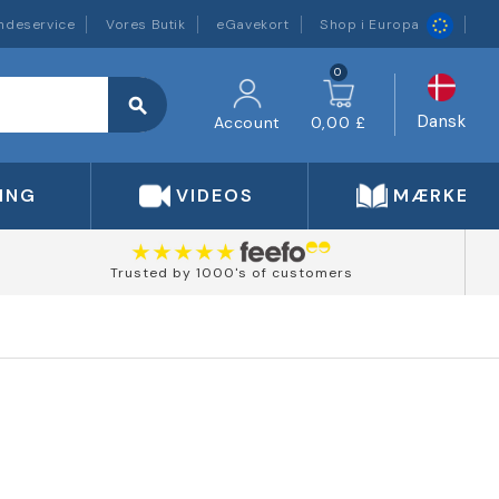
ndeservice
Vores Butik
eGavekort
Shop i Europa
0
search
Dansk
Account
0,00 £
ING
VIDEOS
MÆRKER
Trusted by 1000's of customers