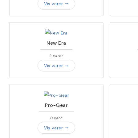
Vis varer
trending_flat
New Era
2 varer
Vis varer
trending_flat
Pro-Gear
0 vare
Vis varer
trending_flat