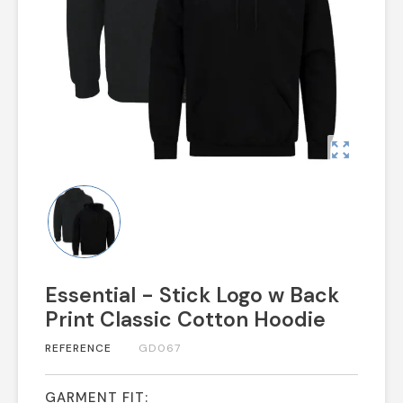
zoom_out_map
Essential - Stick Logo w Back
Print Classic Cotton Hoodie
REFERENCE
GD067
GARMENT FIT: