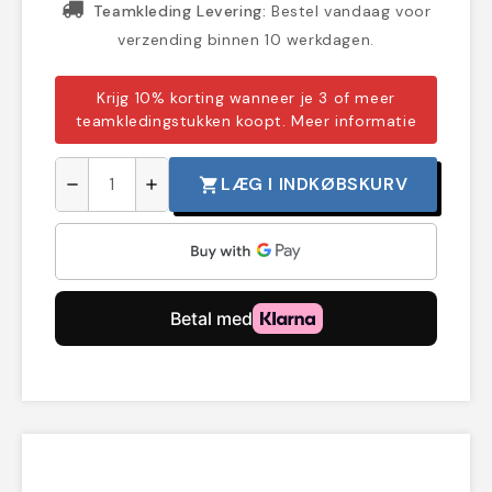
Teamkleding Levering:
Bestel vandaag voor
verzending binnen 10 werkdagen.
Krijg 10% korting wanneer je 3 of meer
teamkledingstukken koopt.
Meer informatie
LÆG I INDKØBSKURV
shopping_cart
remove
add