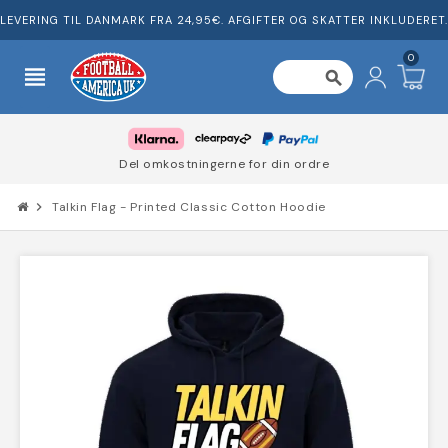
LEVERING TIL DANMARK FRA 24,95€. AFGIFTER OG SKATTER INKLUDERET.
0
view_headline
search
Del omkostningerne for din ordre
chevron_right
Talkin Flag - Printed Classic Cotton Hoodie