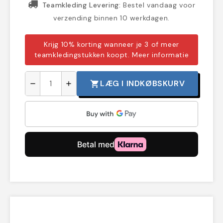
Teamkleding Levering:
Bestel vandaag voor
verzending binnen 10 werkdagen.
Krijg 10% korting wanneer je 3 of meer
teamkledingstukken koopt.
Meer informatie
LÆG I INDKØBSKURV
shopping_cart
remove
add