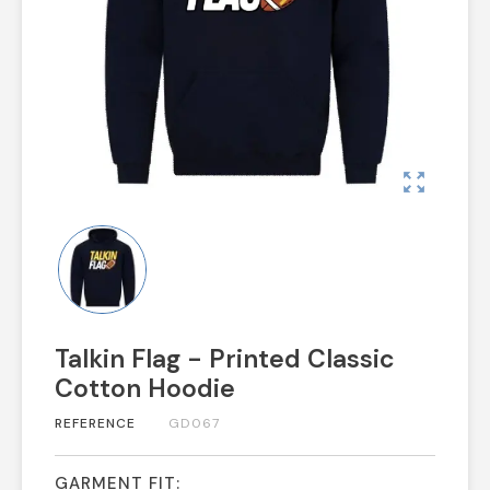
zoom_out_map
Talkin Flag - Printed Classic
Cotton Hoodie
REFERENCE
GD067
GARMENT FIT: