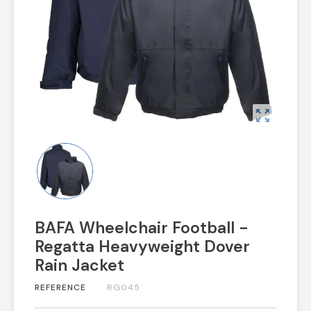
zoom_out_map
BAFA Wheelchair Football -
Regatta Heavyweight Dover
Rain Jacket
REFERENCE
RG045