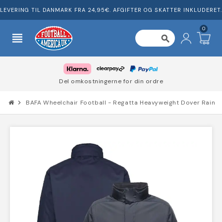
LEVERING TIL DANMARK FRA 24,95€. AFGIFTER OG SKATTER INKLUDERET.
0
view_headline
search
Del omkostningerne for din ordre
chevron_right
BAFA Wheelchair Football - Regatta Heavyweight Dover Rain J