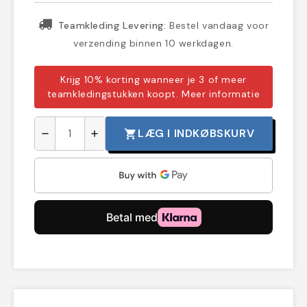
Teamkleding Levering:
Bestel vandaag voor
verzending binnen 10 werkdagen.
Krijg 10% korting wanneer je 3 of meer
teamkledingstukken koopt.
Meer informatie
LÆG I INDKØBSKURV
shopping_cart
remove
add