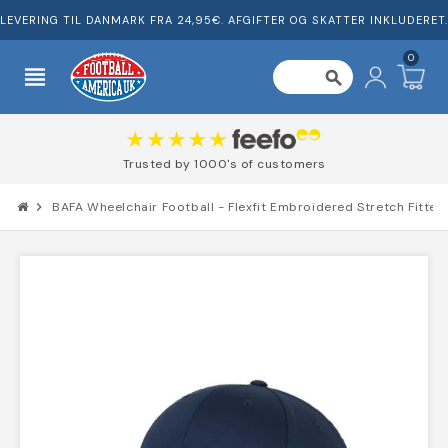
LEVERING TIL DANMARK FRA 24,95€. AFGIFTER OG SKATTER INKLUDERET.
0
view_headline
search
Trusted by 1000's of customers
chevron_right
BAFA Wheelchair Football - Flexfit Embroidered Stretch Fitte