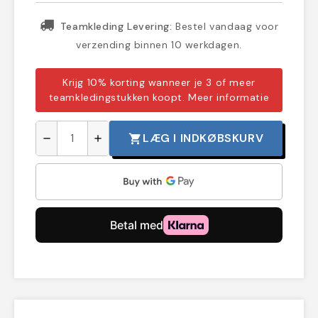
Teamkleding Levering:
Bestel vandaag voor
verzending binnen 10 werkdagen.
Krijg 10% korting wanneer je 3 of meer
teamkledingstukken koopt.
Meer informatie
LÆG I INDKØBSKURV
shopping_cart
remove
add