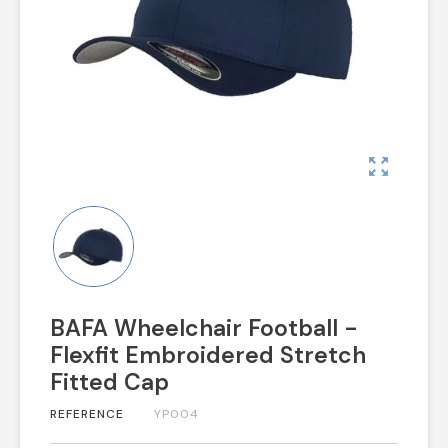
zoom_out_map
BAFA Wheelchair Football -
Flexfit Embroidered Stretch
Fitted Cap
REFERENCE
YP004