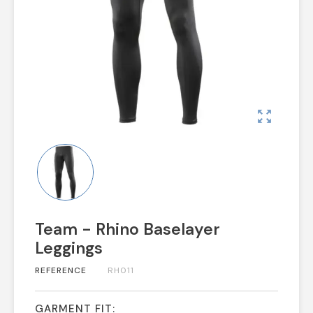
zoom_out_map
Team - Rhino Baselayer
Leggings
REFERENCE
RH011
GARMENT FIT: