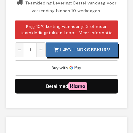
Teamkleding Levering:
Bestel vandaag voor
verzending binnen 10 werkdagen.
Krijg 10% korting wanneer je 3 of meer
teamkledingstukken koopt.
Meer informatie
LÆG I INDKØBSKURV
shopping_cart
remove
add