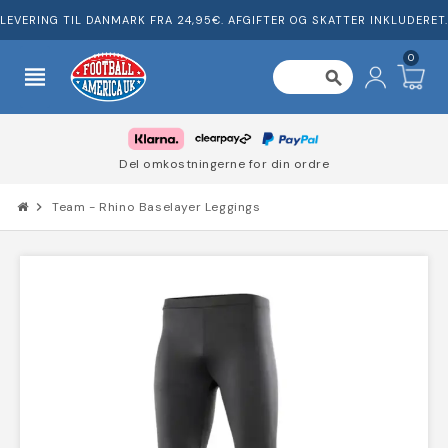
LEVERING TIL DANMARK FRA 24,95€. AFGIFTER OG SKATTER INKLUDERET.
0
view_headline
search
Del omkostningerne for din ordre
chevron_right
Team - Rhino Baselayer Leggings