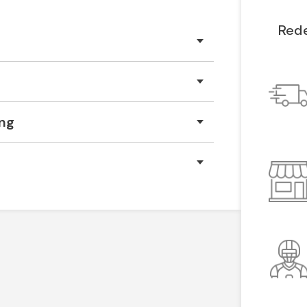
Rede
ing