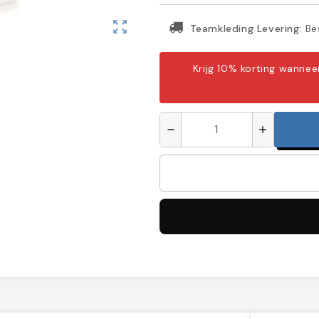
zoom_out_map
Teamkleding Levering:
Bes
Krijg 10% korting wanne
remove
add