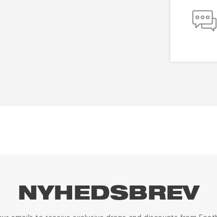
NYHEDSBREV
our emails to receive exclusive drops and discounts from Foot