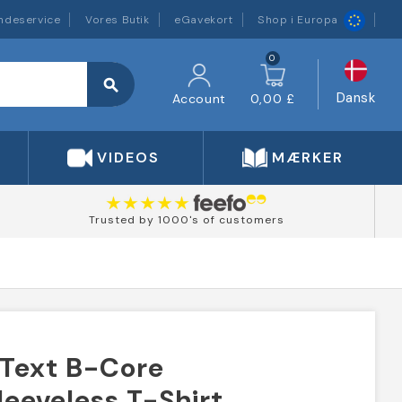
ndeservice
Vores Butik
eGavekort
Shop i Europa
0
search
Dansk
Account
0,00 £
VIDEOS
MÆRKER
Trusted by 1000's of customers
 Text B-Core
eeveless T-Shirt