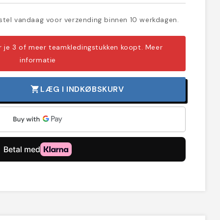
tel vandaag voor verzending binnen 10 werkdagen.
er je 3 of meer teamkledingstukken koopt.
Meer
informatie
LÆG I INDKØBSKURV
shopping_cart