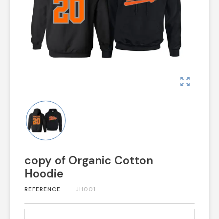
zoom_out_map
copy of Organic Cotton
Hoodie
REFERENCE
JH001