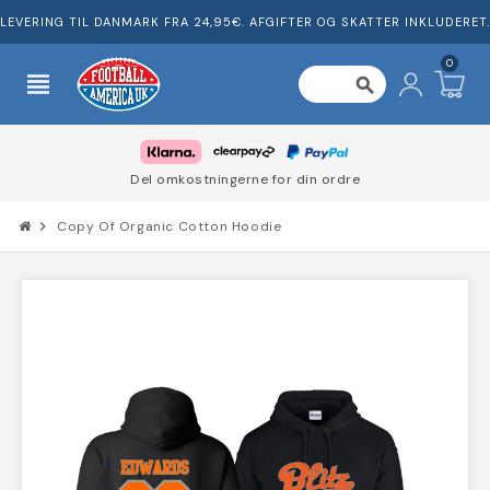
LEVERING TIL DANMARK FRA 24,95€. AFGIFTER OG SKATTER INKLUDERET.
0
view_headline
search
Del omkostningerne for din ordre
chevron_right
Copy Of Organic Cotton Hoodie