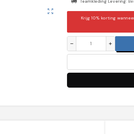
Teamkleding Levering:
Bes
zoom_out_map
Krijg 10% korting wanne
remove
add