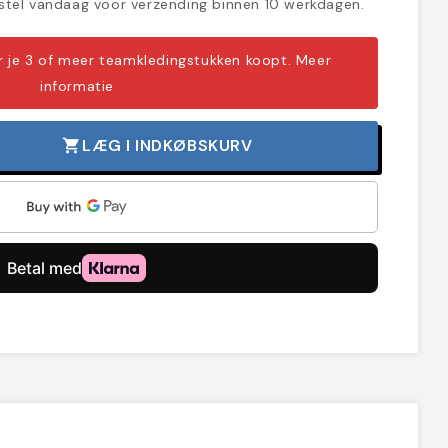
tel vandaag voor verzending binnen 10 werkdagen.
er je 3 of meer teamkledingstukken koopt.
Meer
informatie
LÆG I INDKØBSKURV
shopping_cart