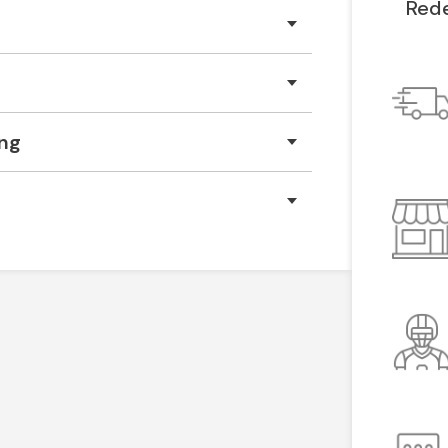
Rede
ing