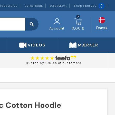
ndeservice
Vores Butik
eGavekort
Shop i Europa
0
search
Dansk
Account
0,00 £
VIDEOS
MÆRKER
Trusted by 1000's of customers
c Cotton Hoodie