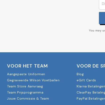
You may un
VOOR HET TEAM
VOOR DE S
Aangepaste Uniformen
Blog
Gegraveerde Wilson Voetballen
eGift Cards
Team Store Aanvraag
Klarna Betalinge
Team Prijsprogramma
ClearPay Betalin
Jouw Commissie & Team
PayPal Betalinge