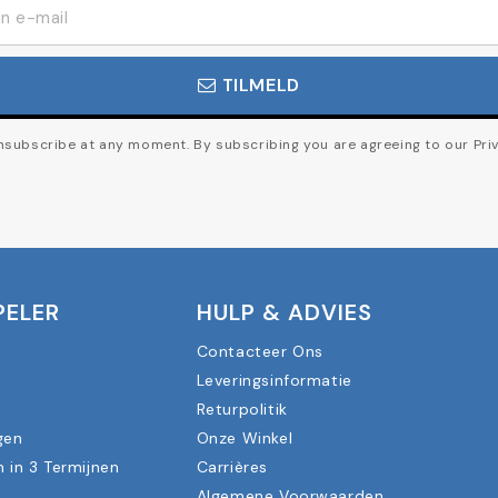
TILMELD
subscribe at any moment. By subscribing you are agreeing to our Priv
PELER
HULP & ADVIES
Contacteer Ons
Leveringsinformatie
n
Returpolitik
gen
Onze Winkel
n in 3 Termijnen
Carrières
Algemene Voorwaarden