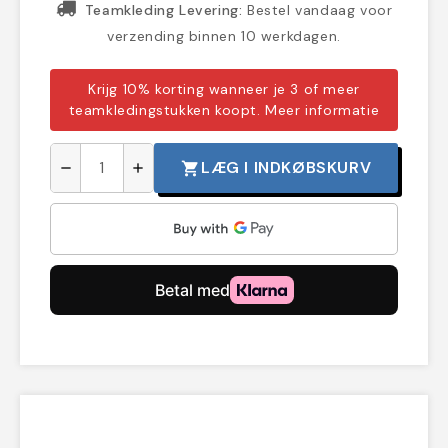
Teamkleding Levering:
Bestel vandaag voor
verzending binnen 10 werkdagen.
Krijg 10% korting wanneer je 3 of meer
teamkledingstukken koopt.
Meer informatie
LÆG I INDKØBSKURV
shopping_cart
remove
add