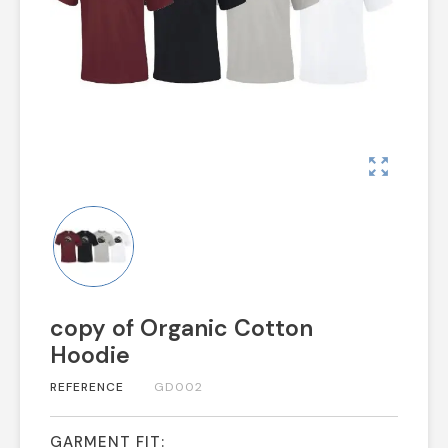
zoom_out_map
copy of Organic Cotton
Hoodie
REFERENCE
GD002
GARMENT FIT: