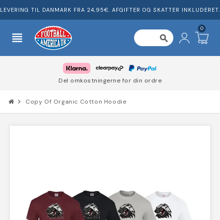
LEVERING TIL DANMARK FRA 24,95€. AFGIFTER OG SKATTER INKLUDERET.
0
view_headline
search
Del omkostningerne for din ordre
chevron_right
Copy Of Organic Cotton Hoodie