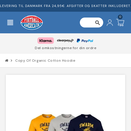
LEVERING TIL DANMARK FRA 24,95€. AFGIFTER OG SKATTER INKLUDERET.
0
view_headline
search
Del omkostningerne for din ordre
chevron_right
Copy Of Organic Cotton Hoodie