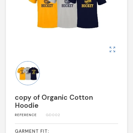
zoom_out_map
copy of Organic Cotton
Hoodie
REFERENCE
GD002
GARMENT FIT: