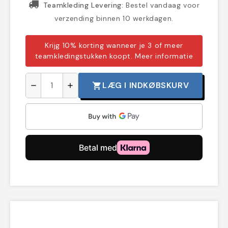
Teamkleding Levering:
Bestel vandaag voor
verzending binnen 10 werkdagen.
Krijg 10% korting wanneer je 3 of meer
teamkledingstukken koopt.
Meer informatie
LÆG I INDKØBSKURV
shopping_cart
remove
add