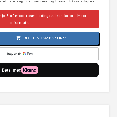
tel vandaag voor verzending binnen 10 werkdagen.
er je 3 of meer teamkledingstukken koopt.
Meer
informatie
LÆG I INDKØBSKURV
shopping_cart