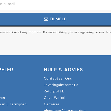
TILMELD
subscribe at any moment. By subscribing you are agreeing to our Priv
PELER
HULP & ADVIES
Contacteer Ons
Leveringsinformatie
n
Returpolitik
gen
Onze Winkel
n in 3 Termijnen
Carrières
Algemene Voorwaarden