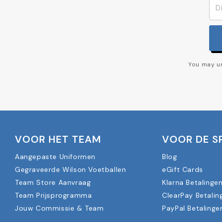
You may un
VOOR HET TEAM
VOOR DE S
Aangepaste Uniformen
Blog
Gegraveerde Wilson Voetballen
eGift Cards
Team Store Aanvraag
Klarna Betalinge
Team Prijsprogramma
ClearPay Betalin
Jouw Commissie & Team
PayPal Betalinge