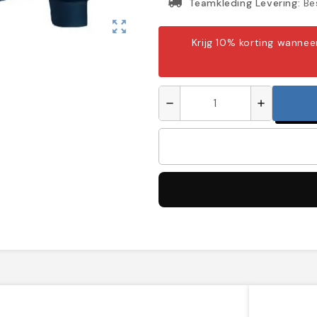
Teamkleding Levering:
Bes
zoom_out_map
Krijg 10% korting wanne
remove
add