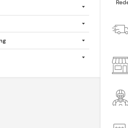
Rede
ing