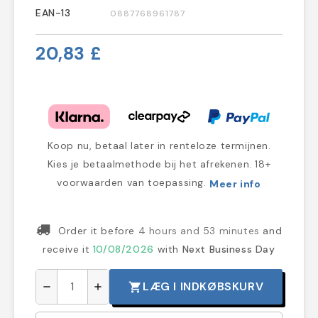
EAN-13
0887768961787
20,83 £
Koop nu, betaal later in renteloze termijnen.
Kies je betaalmethode bij het afrekenen. 18+
voorwaarden van toepassing.
Meer info
Order it before
4 hours and 53 minutes
and
receive it
10/08/2026
with
Next Business Day
LÆG I INDKØBSKURV
shopping_cart
remove
add