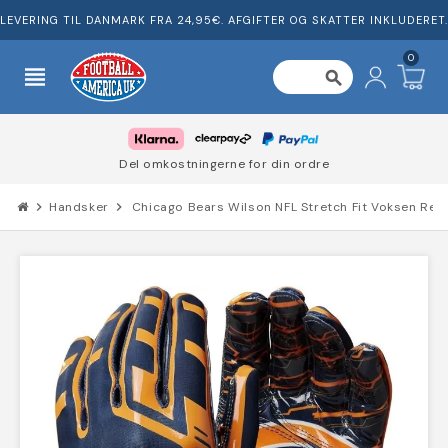
LEVERING TIL DANMARK FRA 24,95€. AFGIFTER OG SKATTER INKLUDERET.
0
view_headline
search
Del omkostningerne for din ordre
chevron_right
Handsker
chevron_right
Chicago Bears Wilson NFL Stretch Fit Voksen Rec