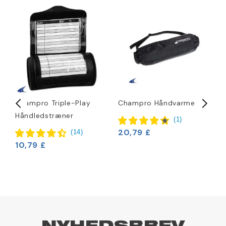
Champro Triple-Play
Champro Håndvarmer
D
Håndledstræner
1
(
1
)
20,79 £
(
14
)
10,79 £