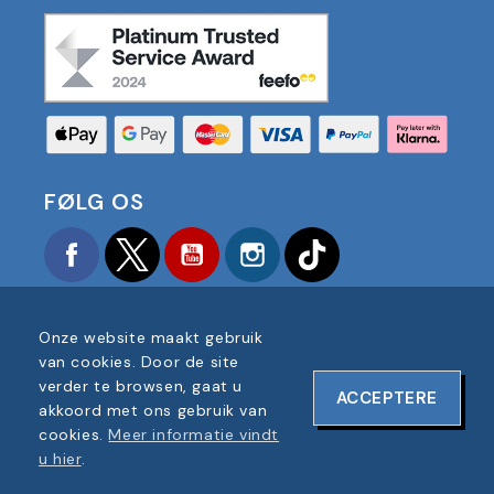
FØLG OS
Facebook
Twitter
YouTube
Instagram
TikTok
Onze website maakt gebruik
van cookies. Door de site
verder te browsen, gaat u
ACCEPTERE
COPYRIGHT © 2025 FOOTBALL AMERICA UK ALLE
akkoord met ons gebruik van
RECHTEN VOORBEHOUDEN
cookies.
Meer informatie vindt
BEDRIJF REGISTRATIENUMMER: 06354287
u hier
.
WEBSITEONTWERP DOOR
ONELINE DESIGNS