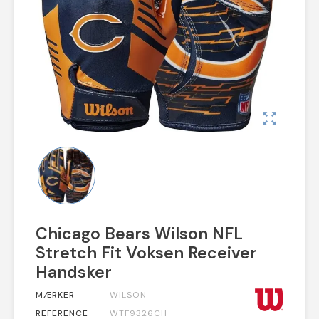
zoom_out_map
Chicago Bears Wilson NFL
Stretch Fit Voksen Receiver
Handsker
MÆRKER
WILSON
REFERENCE
WTF9326CH