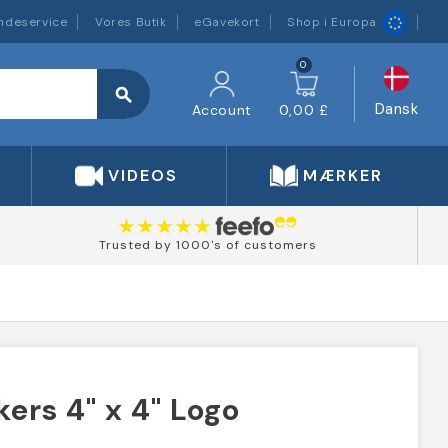
ndeservice
Vores Butik
eGavekort
Shop i Europa
0
search
Dansk
Account
0,00 £
VIDEOS
MÆRKER
Trusted by 1000's of customers
ers 4" x 4" Logo