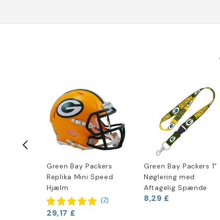
kers
Green Bay Packers
Green Bay Packers 1"
Replika Mini Speed
Nøglering med
Hjælm
Aftagelig Spænde
(
1
)
8,29 £
(
2
)
29,17 £