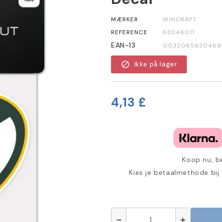
MÆRKER
WINCRAFT
REFERENCE
63046011
EAN-13
0032085630469
block
Ikke på lager
4,13 £
Koop nu, be
Kies je betaalmethode bij
remove
add