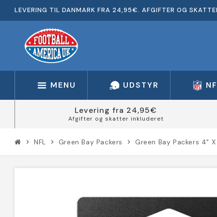
LEVERING TIL DANMARK FRA 24,95€. AFGIFTER OG SKATTE
MENU
UDSTYR
N
Levering fra 24,95€
Afgifter og skatter inkluderet
NFL
Green Bay Packers
Green Bay Packers 4" X
chevron_right
chevron_right
chevron_right