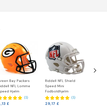
k
reen Bay Packers
Riddell NFL Shield
Green B
iddell NFL Lomme
Speed Mini
Nummer
6,63 £
peed Hjelm
Fodboldhjelm
(
1
)
(
1
)
,13 £
29,17 £