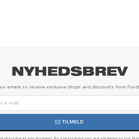
NYHEDSBREV
our emails to receive exclusive drops and discounts from Foot
TILMELD
subscribe at any moment. By subscribing you are agreeing to our Priv