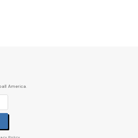
ball America.
acy Policy.