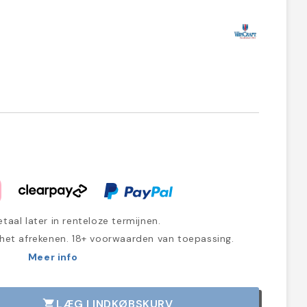
taal later in renteloze termijnen.
 het afrekenen. 18+ voorwaarden van toepassing.
Meer info
LÆG I INDKØBSKURV
shopping_cart