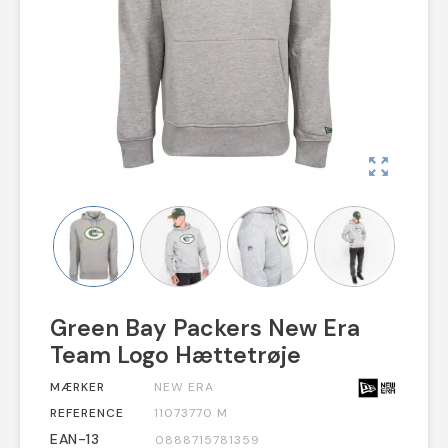
zoom_out_map
Green Bay Packers New Era
Team Logo Hættetrøje
MÆRKER
NEW ERA
REFERENCE
11073770 M
EAN-13
0888715781359