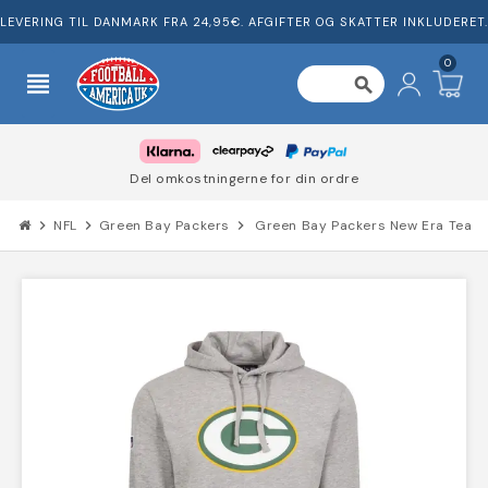
LEVERING TIL DANMARK FRA 24,95€. AFGIFTER OG SKATTER INKLUDERET.
0
view_headline
search
Del omkostningerne for din ordre
chevron_right
NFL
chevron_right
Green Bay Packers
chevron_right
Green Bay Packers New Era Team