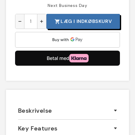
Next Business Day
LÆG I INDKØBSKURV
shopping_cart
remove
add
Beskrivelse
Key Features