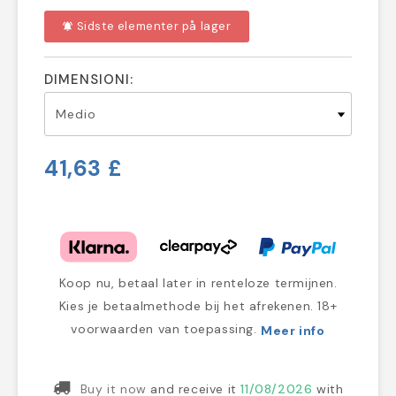
Sidste elementer på lager
notifications_active
DIMENSIONI:
41,63 £
Koop nu, betaal later in renteloze termijnen.
Kies je betaalmethode bij het afrekenen. 18+
voorwaarden van toepassing.
Meer info
Buy it now
and receive it
11/08/2026
with