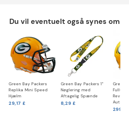
Du vil eventuelt også synes om
Green Bay Packers
Green Bay Packers 1"
Green B
Replika Mini Speed
Nøglering med
Full-Siz
Hjælm
Aftagelig Spænde
Revolut
Autenti
29,17 £
8,29 £
299,96