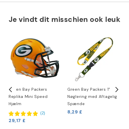
Je vindt dit misschien ook leuk
Green Bay Packers
Green Bay Packers 1"
G
Replika Mini Speed
Nøglering med Aftagelig
S
Hjælm
Spænde
S
8,29 £
2
(
2
)
29,17 £