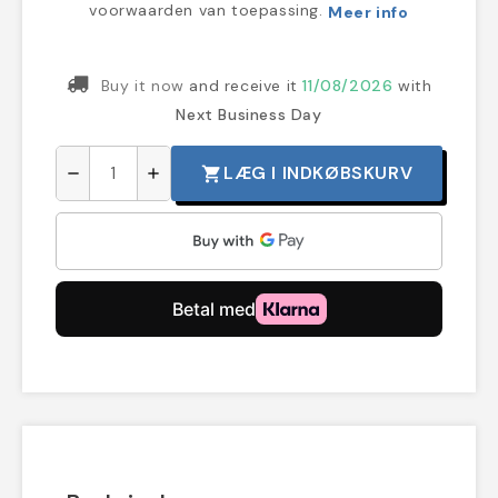
voorwaarden van toepassing.
Meer info
Buy it now
and receive it
11/08/2026
with
Next Business Day
LÆG I INDKØBSKURV
shopping_cart
remove
add