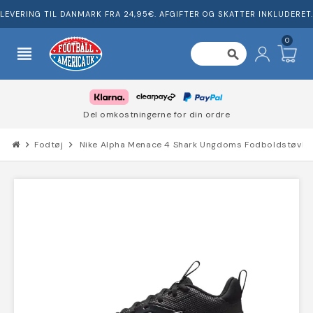
LEVERING TIL DANMARK FRA 24,95€. AFGIFTER OG SKATTER INKLUDERET.
0
view_headline
search
Del omkostningerne for din ordre
chevron_right
Fodtøj
chevron_right
Nike Alpha Menace 4 Shark Ungdoms Fodboldstøvle