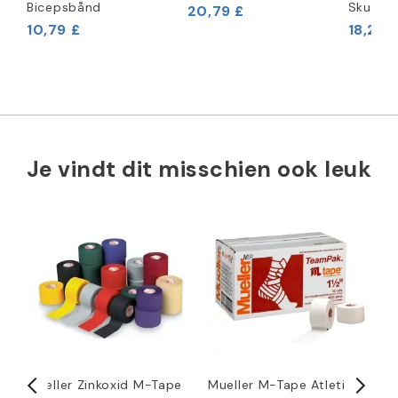
Bicepsbånd
Skull W
20,79 £
10,79 £
18,29 
Je vindt dit misschien ook leuk
Mueller Zinkoxid M-Tape
Mueller M-Tape Atletik
K