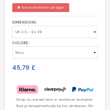
Sidste elementer på lager
notifications_active
DIMENSIONI:
COLORE:
45,79 £
Koop nu, betaal later in renteloze termijnen.
Kies je betaalmethode bij het afrekenen. 18+