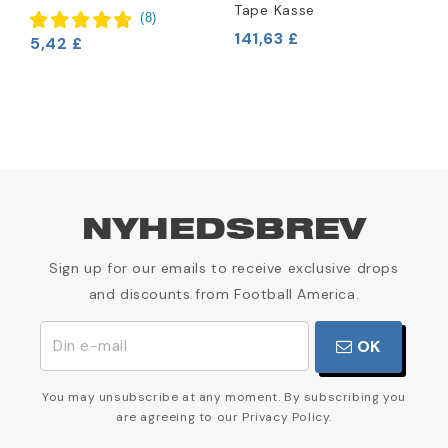
Tape Kasse
(
8
)
141,63 £
5,42 £
8
NYHEDSBREV
Sign up for our emails to receive exclusive drops
and discounts from Football America.
OK
You may unsubscribe at any moment. By subscribing you
are agreeing to our Privacy Policy.