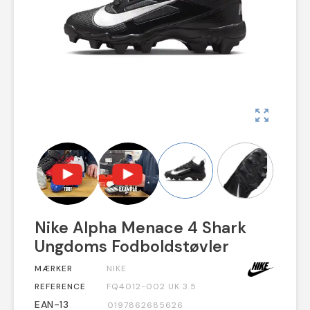
zoom_out_map
Nike Alpha Menace 4 Shark
Ungdoms Fodboldstøvler
MÆRKER
NIKE
REFERENCE
FQ4012-002 UK 3.5
EAN-13
0197862685626