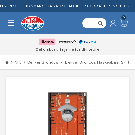
LEVERING TIL DANMARK FRA 24,95€. AFGIFTER OG SKATTER INKLUDERET.
0
view_headline
search
Del omkostningerne for din ordre
chevron_right
NFL
chevron_right
Denver Broncos
chevron_right
Denver Broncos Flaskeåbner Skilt 5" 