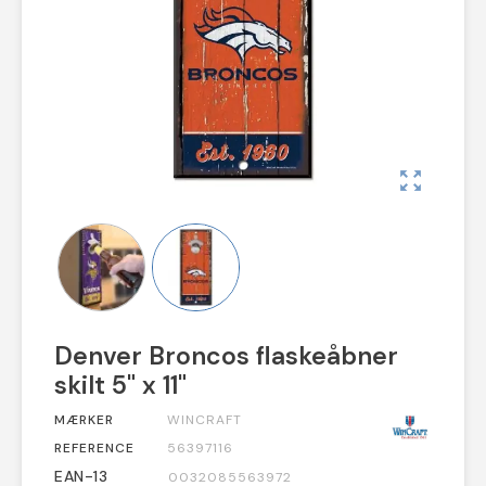
zoom_out_map
Denver Broncos flaskeåbner
skilt 5" x 11"
MÆRKER
WINCRAFT
REFERENCE
56397116
EAN-13
0032085563972