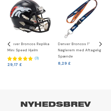
d
Denver Broncos Replika
Denver Broncos 1"
D
Mini Speed Hjelm
Nøglerem med Aftagelig
H
Spænde
4
(
3
)
8,29 £
29,17 £
NYHEDSBREV