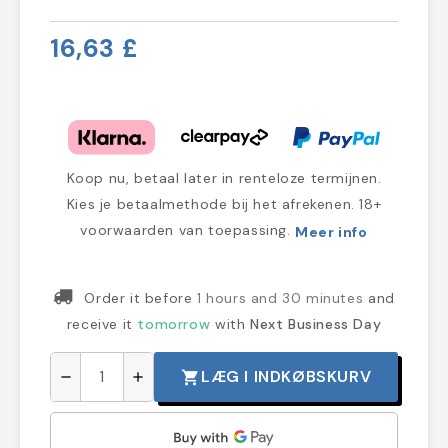
16,63 £
Koop nu, betaal later in renteloze termijnen.
Kies je betaalmethode bij het afrekenen. 18+
voorwaarden van toepassing.
Meer info
Order it before
1 hours and 30 minutes
and
receive it
tomorrow
with
Next Business Day
LÆG I INDKØBSKURV
shopping_cart
remove
add