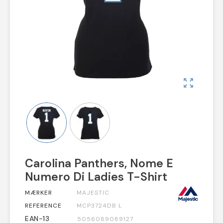
zoom_out_map
Carolina Panthers, Nome E
Numero Di Ladies T-Shirt
MÆRKER
MAJESTIC
REFERENCE
MCP3724DB L
EAN-13
5056089089127