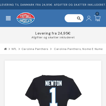
LEVERING TIL DANMARK FRA 24,95€. AFGIFTER OG SKATTER INKLUDERET.
0
view_headline
search
Levering fra 24,95€
Afgifter og skatter inkluderet
chevron_right
NFL
chevron_right
Carolina Panthers
chevron_right
Carolina Panthers, Nome E Numero 