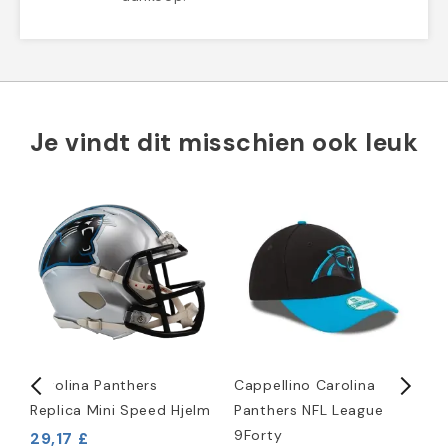
Je vindt dit misschien ook leuk
Carolina Panthers
Cappellino Carolina
C
Replica Mini Speed Hjelm
Panthers NFL League
S
9Forty
S
29,17 £