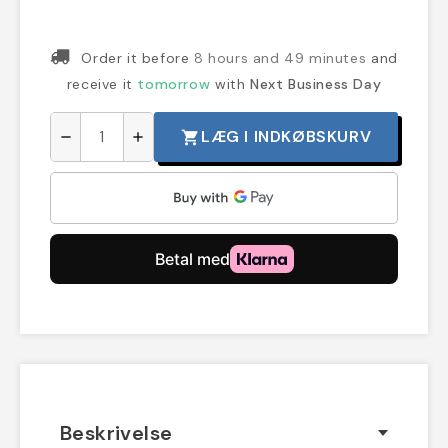
Order it before
8 hours and 49 minutes
and
receive it
tomorrow
with
Next Business Day
LÆG I INDKØBSKURV
shopping_cart
remove
add
Beskrivelse