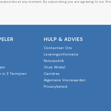
subscribe at any moment. By subscribing you are agreeing to our Priv
PELER
HULP & ADVIES
Contacteer Ons
Leveringsinformatie
n
Returpolitik
gen
Onze Winkel
n in 3 Termijnen
Carrières
Algemene Voorwaarden
Privacybeleid