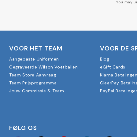
You may un
VOOR HET TEAM
VOOR DE S
Aangepaste Uniformen
Blog
Gegraveerde Wilson Voetballen
eGift Cards
Team Store Aanvraag
Klarna Betalinge
Team Prijsprogramma
ClearPay Betalin
Jouw Commissie & Team
PayPal Betalinge
FØLG OS