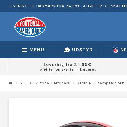
LEVERING TIL DANMARK FRA 24,95€. AFGIFTER OG SKATTE
MENU
UDSTYR
N
Levering fra 24,95€
Afgifter og skatter inkluderet
NFL
Arizona Cardinals
Berlin NFL Kampfart Mini
chevron_right
chevron_right
chevron_right