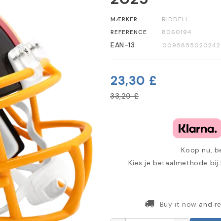
MÆRKER
RIDDELL
REFERENCE
8060194
EAN-13
0095855020242
23,30 £
33,29 £
Koop nu, be
Kies je betaalmethode bij
Buy it now
and re