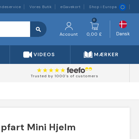
ndeservice
Vores Butik
eGavekort
Shop i Europa
0
search
Dansk
Account
0,00 £
VIDEOS
MÆRKER
Trusted by 1000's of customers
pfart Mini Hjelm