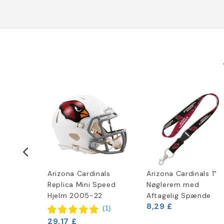
ield
Arizona Cardinals
Arizona Cardinals 1"
Replica Mini Speed
Nøglerem med
Hjelm 2005-22
Aftagelig Spænde
8,29 £
(
1
)
(
1
)
29,17 £