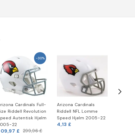
k
-30%
rizona Cardinals Full-
Arizona Cardinals
Arizona 
ize Riddell Revolution
Riddell NFL Lomme
Spinner 
7,46 £
peed Autentisk Hjelm
Speed Hjelm 2005-22
4,13 £
2005-22
209,97 £
299,96 £