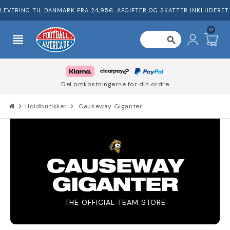
LEVERING TIL DANMARK FRA 24,95€. AFGIFTER OG SKATTER INKLUDERET.
0
view_headline
search
Del omkostningerne for din ordre
chevron_right
Holdbutikker
chevron_right
Causeway Giganter
CAUSEWAY
GIGANTER
THE OFFICIAL TEAM STORE