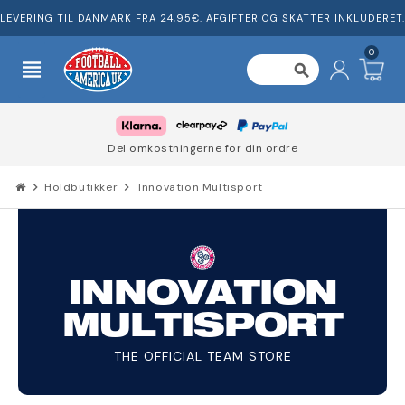
LEVERING TIL DANMARK FRA 24,95€. AFGIFTER OG SKATTER INKLUDERET.
0
view_headline
search
Del omkostningerne for din ordre
chevron_right
Holdbutikker
chevron_right
Innovation Multisport
INNOVATION
MULTISPORT
THE OFFICIAL TEAM STORE