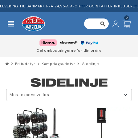
LEVERING TIL DANMARK FRA 24,95€. AFGIFTER OG SKATTER INKLUDERET.
0
view_headline
search
Del omkostningerne for din ordre
chevron_right
Feltudstyr
chevron_right
Kampdagsudstyr
chevron_right
Sidelinje
SIDELINJE
Most expensive first