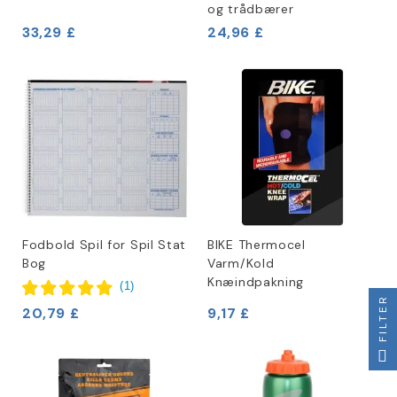
og trådbærer
33,29 £
24,96 £
Fodbold Spil for Spil Stat
BIKE Thermocel
Bog
Varm/Kold
Knæindpakning
(
1
)
FILTER
20,79 £
9,17 £