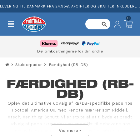
LEVERING TIL DANMARK FRA 24,95€. AFGIFTER OG SKATTER INKLUDERET.
0
view_headline
search
Del omkostningerne for din ordre
chevron_right
Skulderpuder
chevron_right
Færdighed (RB-DB)
FÆRDIGHED (RB-
DB)
Oplev det ultimative udvalg af RB/DB-specifikke pads hos
Football America UK, med kendte mærker som Riddell,
Xtech, Xenith og Schutt. Vi er stolte af at tilbyde et bredt
udvalg af pads skræddersyet specifikt til behovene hos
Vis mere
running backs og defensive backs, hvilket sikrer, at du
expand_more
modtager den højeste grad af beskyttelse uden at gå på