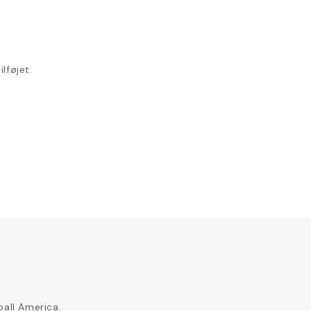
lføjet.
ball America.