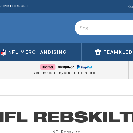
R INKLUDERET.
Ku
NFL MERCHANDISING
TEAMKLED
Del omkostningerne for din ordre
NFL REBSKILT
NFL Rebskilte