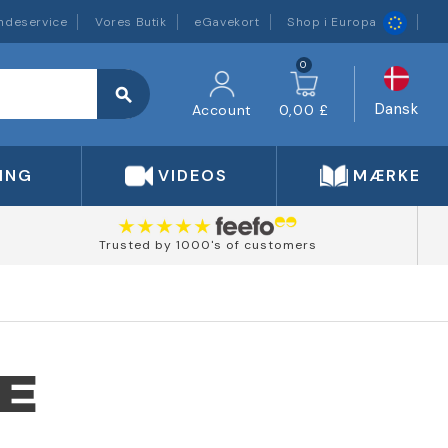
ndeservice
Vores Butik
eGavekort
Shop i Europa
0
search
Dansk
Account
0,00 £
ING
VIDEOS
MÆRKER
Trusted by 1000's of customers
E