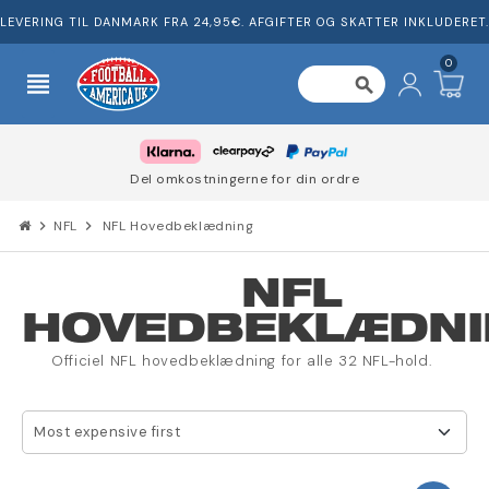
LEVERING TIL DANMARK FRA 24,95€. AFGIFTER OG SKATTER INKLUDERET.
0
view_headline
search
Del omkostningerne for din ordre
chevron_right
NFL
chevron_right
NFL Hovedbeklædning
NFL
HOVEDBEKLÆDN
Officiel NFL hovedbeklædning for alle 32 NFL-hold.
Most expensive first