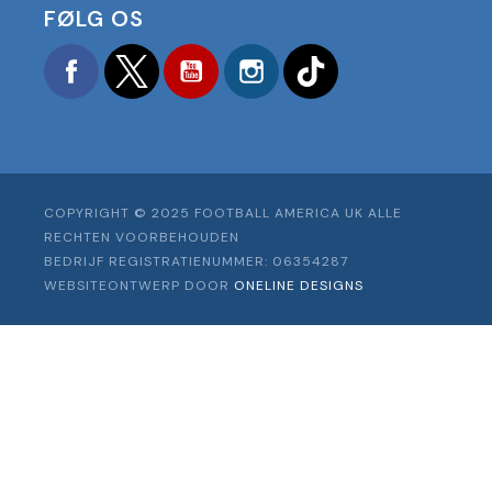
FØLG OS
Facebook
Twitter
YouTube
Instagram
TikTok
COPYRIGHT © 2025 FOOTBALL AMERICA UK ALLE
RECHTEN VOORBEHOUDEN
BEDRIJF REGISTRATIENUMMER: 06354287
WEBSITEONTWERP DOOR
ONELINE DESIGNS