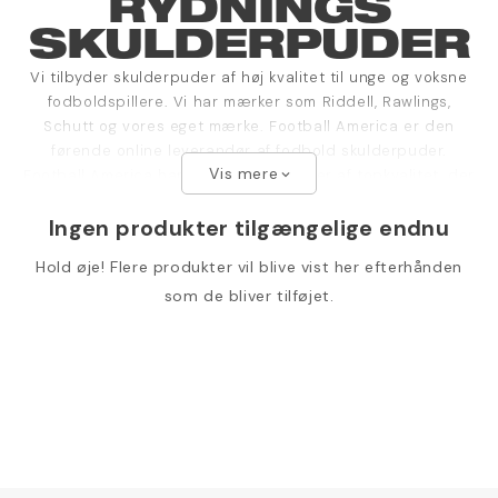
RYDNINGS
SKULDERPUDER
Vi tilbyder skulderpuder af høj kvalitet til unge og voksne
fodboldspillere. Vi har mærker som Riddell, Rawlings,
Schutt og vores eget mærke. Football America er den
førende online leverandør af fodbold skulderpuder.
Vis mere
Football America har også skulderpuder af topkvalitet, der
expand_more
er specifikke for forskellige positioner, så de kan opfylde
Ingen produkter tilgængelige endnu
dine individuelle behov.
Hold øje! Flere produkter vil blive vist her efterhånden
som de bliver tilføjet.