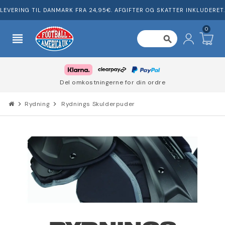
LEVERING TIL DANMARK FRA 24,95€. AFGIFTER OG SKATTER INKLUDERET.
0
view_headline
search
Del omkostningerne for din ordre
chevron_right
Rydning
chevron_right
Rydnings Skulderpuder