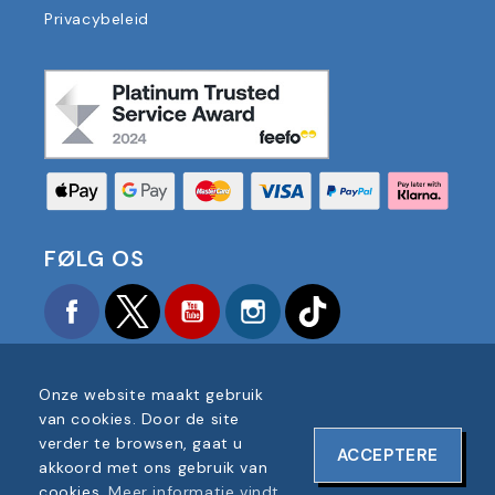
Privacybeleid
FØLG OS
Facebook
Twitter
YouTube
Instagram
TikTok
Onze website maakt gebruik
van cookies. Door de site
verder te browsen, gaat u
ACCEPTERE
COPYRIGHT © 2025 FOOTBALL AMERICA UK ALLE
akkoord met ons gebruik van
RECHTEN VOORBEHOUDEN
cookies.
Meer informatie vindt