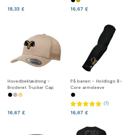
18,33 £
16,67 £
Hovedbeklædning -
På banen - Holdlogo B-
Broderet Trucker Cap
Core armsleeve
(
7
)
16,67 £
16,67 £