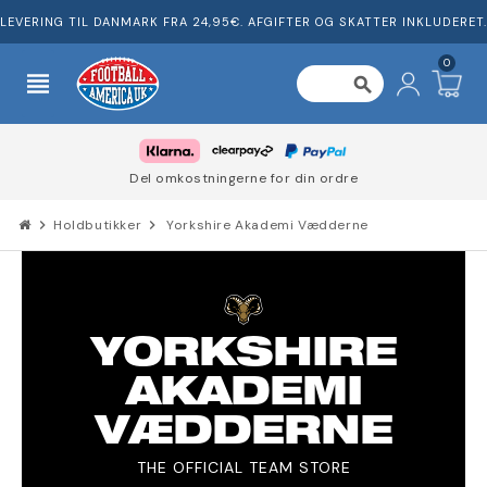
LEVERING TIL DANMARK FRA 24,95€. AFGIFTER OG SKATTER INKLUDERET.
0
view_headline
search
Del omkostningerne for din ordre
chevron_right
Holdbutikker
chevron_right
Yorkshire Akademi Vædderne
YORKSHIRE
AKADEMI
VÆDDERNE
THE OFFICIAL TEAM STORE