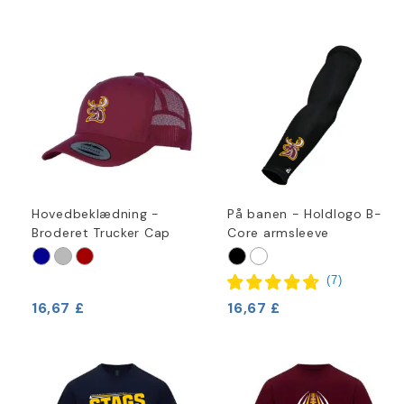
Hovedbeklædning -
På banen - Holdlogo B-
Broderet Trucker Cap
Core armsleeve
(
7
)
16,67 £
16,67 £