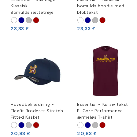
Klassisk
bomulds hoodie med
Bomuldshættetrøje
bloktekst
23,33 £
23,33 £
Hovedbeklædning -
Essential - Kursiv tekst
Flexfit Broderet Stretch
B-Core Performance
Fitted Kasket
ærmeløs T-shirt
20,83 £
20,83 £