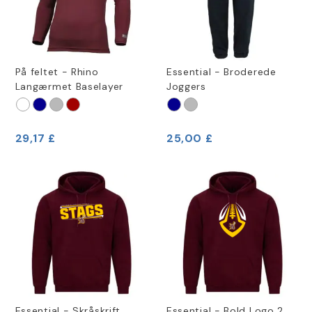
På feltet - Rhino
Essential - Broderede
Langærmet Baselayer
Joggers
29,17 £
25,00 £
Essential - Skråskrift
Essential - Bold Logo 2