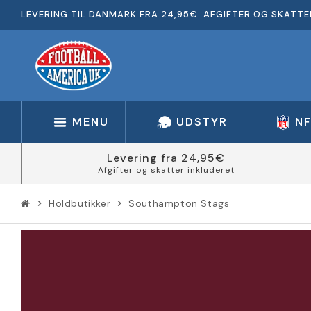
LEVERING TIL DANMARK FRA 24,95€. AFGIFTER OG SKATTE
MENU
UDSTYR
N
Levering fra 24,95€
Afgifter og skatter inkluderet
Holdbutikker
Southampton Stags
chevron_right
chevron_right