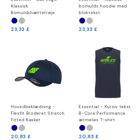
Klassisk
bomulds hoodie med
Bomuldshættetrøje
bloktekst
23,33 £
23,33 £
Hovedbeklædning -
Essential - Kursiv tekst
Flexfit Broderet Stretch
B-Core Performance
Fitted Kasket
ærmeløs T-shirt
20,83 £
20,83 £