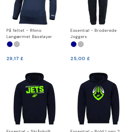
På feltet - Rhino
Essential - Broderede
Langærmet Baselayer
Joggers
29,17 £
25,00 £
Essential - Skråskrift
Essential - Bold Logo 2