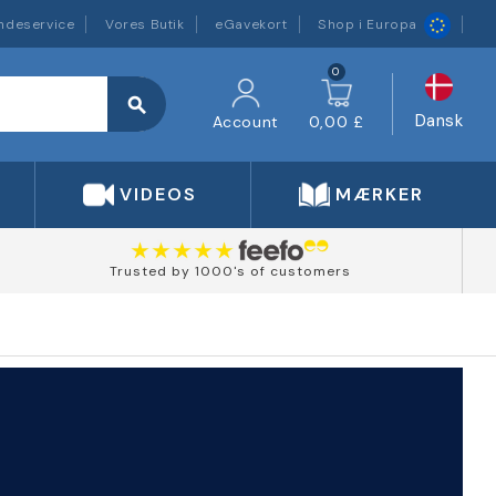
ndeservice
Vores Butik
eGavekort
Shop i Europa
0
search
Dansk
Account
0,00 £
VIDEOS
MÆRKER
Trusted by 1000's of customers