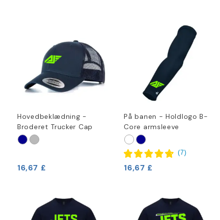
Hovedbeklædning -
På banen - Holdlogo B-
Broderet Trucker Cap
Core armsleeve
(
7
)
16,67 £
16,67 £