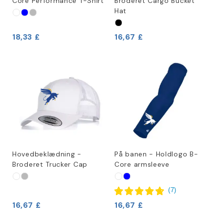
Core Performance T-Shirt
Broderet Cargo Bucket
Hat
18,33 £
16,67 £
Hovedbeklædning -
På banen - Holdlogo B-
Broderet Trucker Cap
Core armsleeve
(
7
)
16,67 £
16,67 £