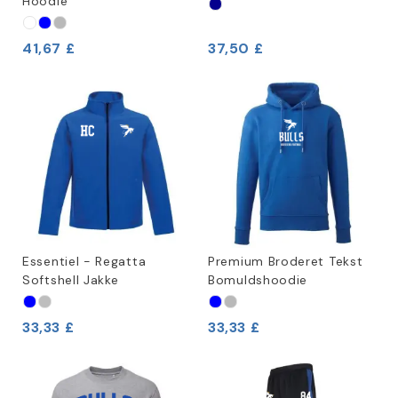
Hoodie
41,67 £
37,50 £
Essentiel - Regatta
Premium Broderet Tekst
Softshell Jakke
Bomuldshoodie
33,33 £
33,33 £