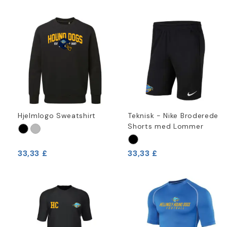
Hjelmlogo Sweatshirt
Teknisk - Nike Broderede
Shorts med Lommer
33,33 £
33,33 £