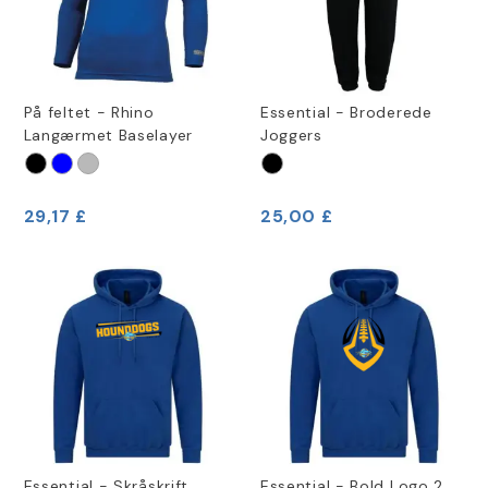
På feltet - Rhino
Essential - Broderede
Langærmet Baselayer
Joggers
29,17 £
25,00 £
Essential - Skråskrift
Essential - Bold Logo 2