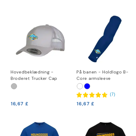
Hovedbeklædning -
På banen - Holdlogo B-
Broderet Trucker Cap
Core armsleeve
(
7
)
16,67 £
16,67 £