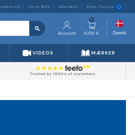
ndeservice
Vores Butik
eGavekort
Shop i Europa
0
search
Dansk
Account
0,00 £
VIDEOS
MÆRKER
Trusted by 1000's of customers