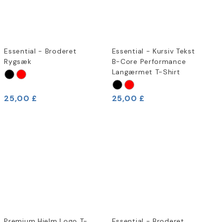
Essential - Broderet
Essential - Kursiv Tekst
Rygsæk
B-Core Performance
Langærmet T-Shirt
25,00 £
25,00 £
Premium Hjelm Logo T-
Essential - Broderet