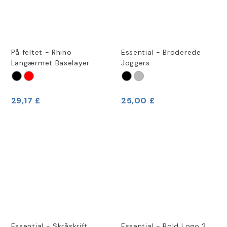
På feltet - Rhino
Essential - Broderede
Langærmet Baselayer
Joggers
29,17 £
25,00 £
Essential - Skråskrift
Essential - Bold Logo 2