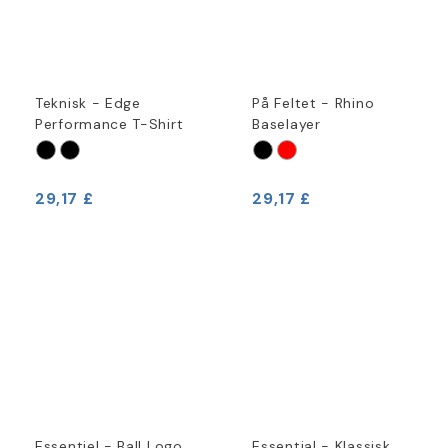
Teknisk - Edge
På Feltet - Rhino
Performance T-Shirt
Baselayer
29,17 £
29,17 £
Essentiel - Ball Logo
Essential - Klassisk