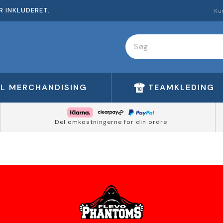
R INKLUDERET.
Ku
FL MERCHANDISING
TEAMKLEDING
Del omkostningerne for din ordre