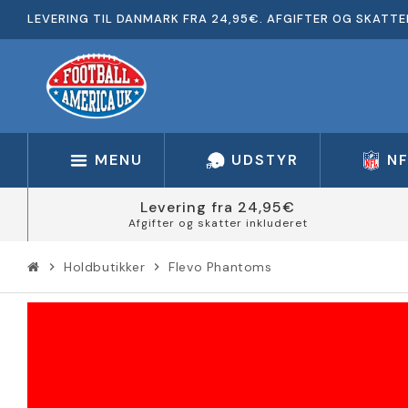
LEVERING TIL DANMARK FRA 24,95€. AFGIFTER OG SKATTE
MENU
UDSTYR
N
Levering fra 24,95€
Afgifter og skatter inkluderet
Holdbutikker
Flevo Phantoms
chevron_right
chevron_right