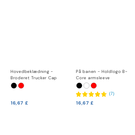
Hovedbeklædning -
På banen - Holdlogo B-
Broderet Trucker Cap
Core armsleeve
(
7
)
16,67 £
16,67 £