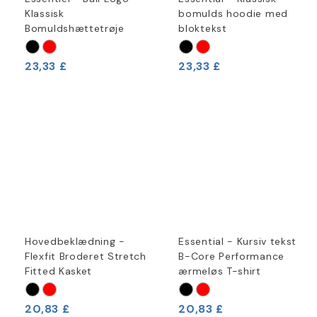
Klassisk
bomulds hoodie med
Bomuldshættetrøje
bloktekst
23,33 £
23,33 £
Hovedbeklædning -
Essential - Kursiv tekst
Flexfit Broderet Stretch
B-Core Performance
Fitted Kasket
ærmeløs T-shirt
20,83 £
20,83 £