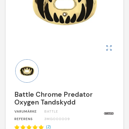
zoom_out_map
Battle Chrome Predator
Oxygen Tandskydd
VARUMÄRKE
BATTLE
REFERENS
3MG000009
(
2
)