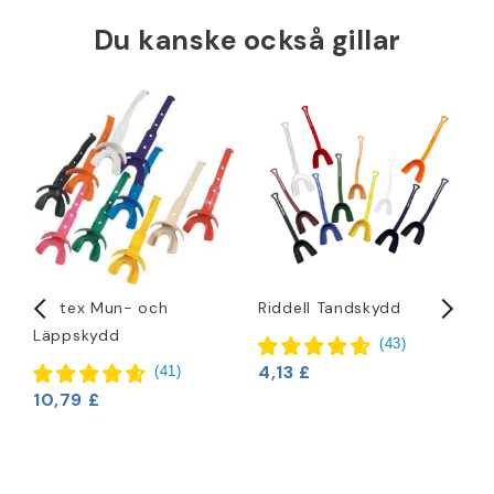
Du kanske också gillar
Vettex Mun- och
Riddell Tandskydd
B
Läppskydd
K
(
43
)
A
4,13 £
(
41
)
T
10,79 £
1