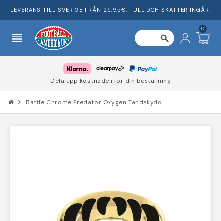
LEVERANS TILL SVERIGE FRÅN 29,95€. TULL OCH SKATTER INGÅR.
0
view_headline
search
Dela upp kostnaden för din beställning
chevron_right
Battle Chrome Predator Oxygen Tandskydd