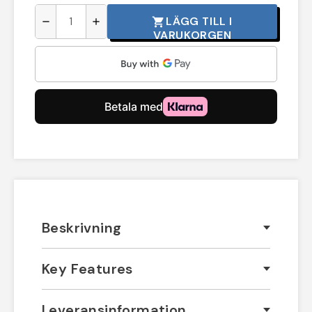
LÄGG TILL I
shopping_cart
remove
add
VARUKORGEN
Beskrivning
Key Features
Leveransinformation