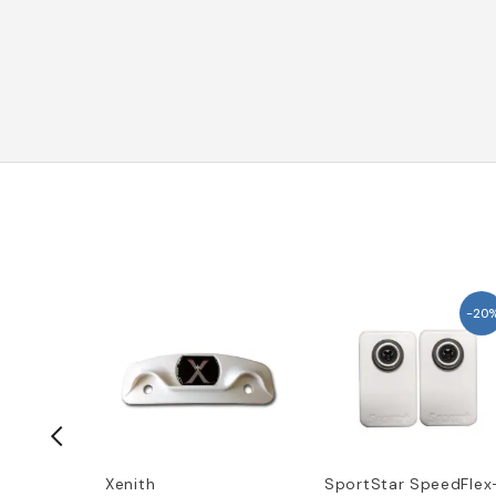
−20
Flex
Xenith
SportStar SpeedFlex