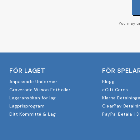
You may un
FÖR LAGET
FÖR SPELA
Anpassade Uniformer
Blogg
Graverade Wilson Fotbollar
eGift Cards
Lageransökan för lag
Klarna Betalninga
Lagprisprogram
ClearPay Betalni
Ditt Kommitté & Lag
PayPal Betala i 3