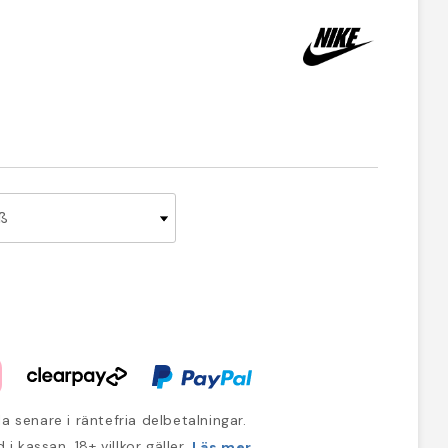
a senare i räntefria delbetalningar.
 i kassan. 18+ villkor gäller.
Läs mer