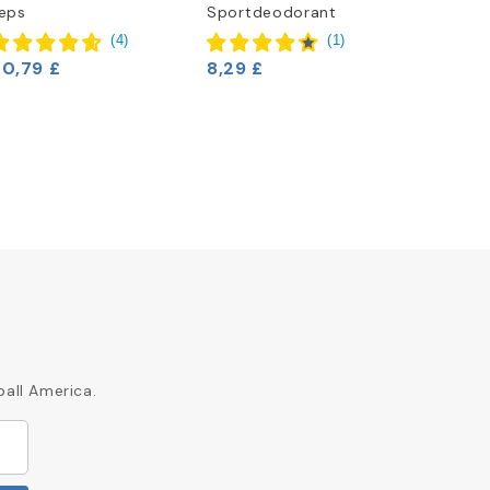
eps
Sportdeodorant
Wrap
16,63 £
(
4
)
(
1
)
20,79 £
8,29 £
ball America.