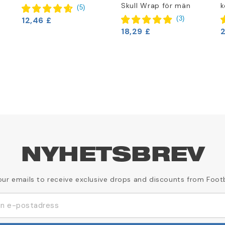
Skull Wrap för män
k
(
5
)
(
3
)
12,46 £
18,29 £
NYHETSBREV
our emails to receive exclusive drops and discounts from Foot