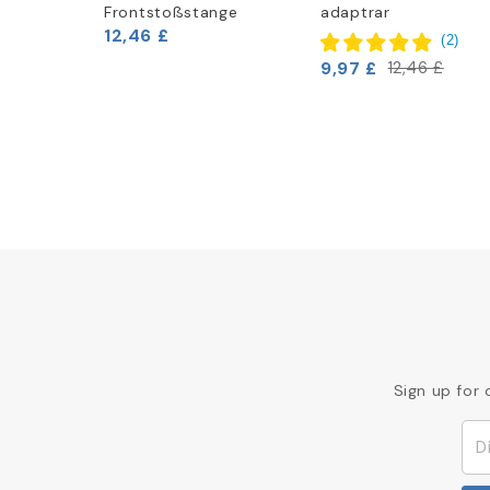
et
Frontstoßstange
adaptrar
12,46 £
(
2
)
9,97 £
12,46 £
Sign up for 