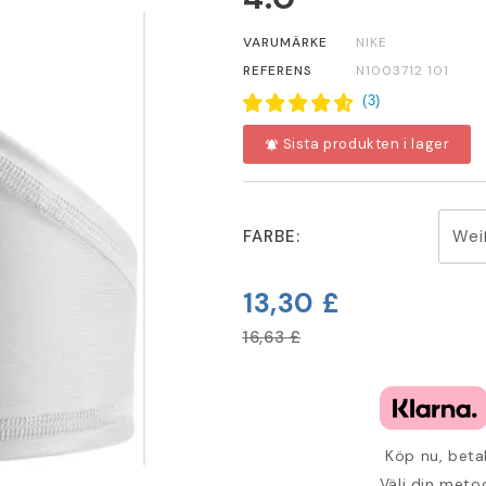
VARUMÄRKE
NIKE
REFERENS
N1003712 101
(
3
)
Sista produkten i lager
notifications_active
FARBE:
13,30 £
16,63 £
Köp nu, betal
Välj din metod