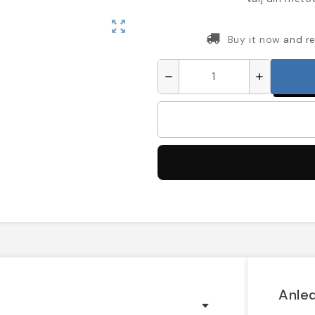
zoom_out_map
Buy it now
and re
remove
add
Anled