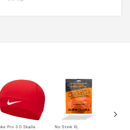
ike Pro 3.0 Skalle
No Stink XL
Adidas F