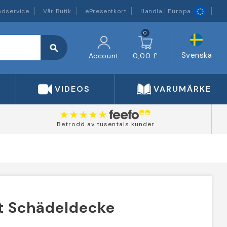
ndservice
Vår Butik
ePresentkort
Handla i Europa
0
search
Svenska
Account
0,00 £
VIDEOS
VARUMÄRKEN
Betrodd av tusentals kunder
it Schädeldecke