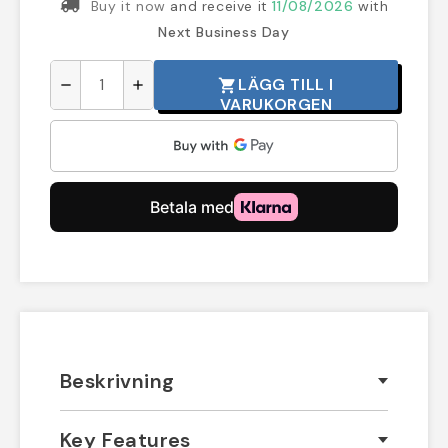
Buy it now
and receive it
11/08/2026
with
Next Business Day
LÄGG TILL I
shopping_cart
remove
add
VARUKORGEN
Beskrivning
Key Features