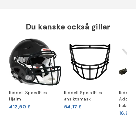
Du kanske också gillar
Riddell SpeedFlex
Riddell SpeedFlex
Riddell
Hjälm
ansiktsmask
Axiom 
hakrem
412,50 £
54,17 £
16,67 