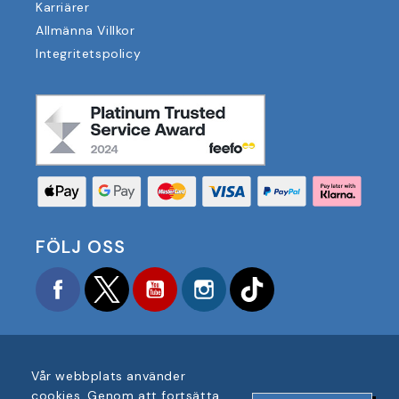
Karriärer
Allmänna Villkor
Integritetspolicy
FÖLJ OSS
Facebook
Twitter
YouTube
Instagram
TikTok
Vår webbplats använder
cookies. Genom att fortsätta