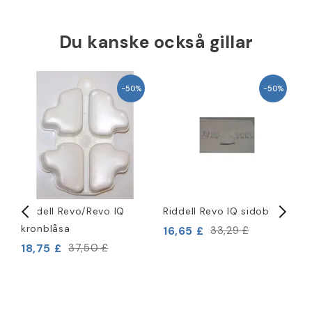
Du kanske också gillar
−50%
−50%
Riddell Revo/Revo IQ
Riddell Revo IQ sidoblåsa
R
kronblåsa
s
16,65 £
33,29 £
18,75 £
2
37,50 £