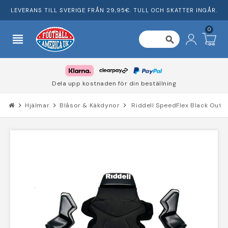
LEVERANS TILL SVERIGE FRÅN 29,95€. TULL OCH SKATTER INGÅR.
0
view_headline
search
Dela upp kostnaden för din beställning
chevron_right
Hjälmar
chevron_right
Blåsor & Käkdynor
chevron_right
Riddell SpeedFlex Black Out-P