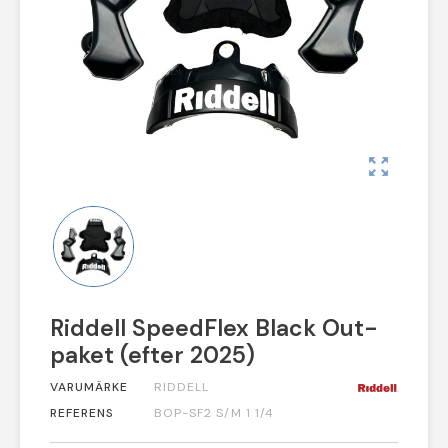
zoom_out_map
Riddell SpeedFlex Black Out-
paket (efter 2025)
VARUMÄRKE
RIDDELL
REFERENS
BOP-SF2 S/M 1 1/4