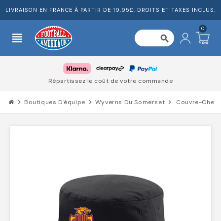
LIVRAISON EN FRANCE À PARTIR DE 19,95£. DROITS ET TAXES INCLUS.
0
view_headline
search
Répartissez le coût de votre commande
chevron_right
Boutiques D'équipe
chevron_right
Wyverns Du Somerset
chevron_right
Couvre-Chef 