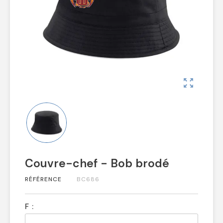
zoom_out_map
Couvre-chef - Bob brodé
RÉFÉRENCE
BC686
F :