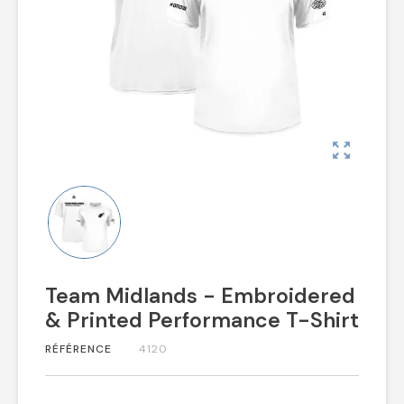
zoom_out_map
Team Midlands - Embroidered
& Printed Performance T-Shirt
RÉFÉRENCE
4120