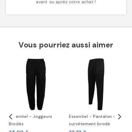
avant ou après votre achat !
Vous pourriez aussi aimer
Essentiel - Joggeurs
Essentiel - Pantalon de
S
Brodés
survêtement brodé
c
P