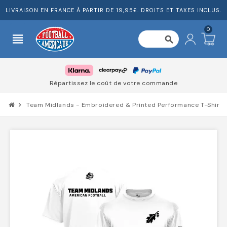
LIVRAISON EN FRANCE À PARTIR DE 19,95£. DROITS ET TAXES INCLUS.
0
view_headline
search
Répartissez le coût de votre commande
chevron_right
Team Midlands - Embroidered & Printed Performance T-Shirt