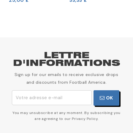
25,00 £
33,33 £
3
LETTRE
D'INFORMATIONS
Sign up for our emails to receive exclusive drops
and discounts from Football America.
OK
You may unsubscribe at any moment. By subscribing you
are agreeing to our Privacy Policy.