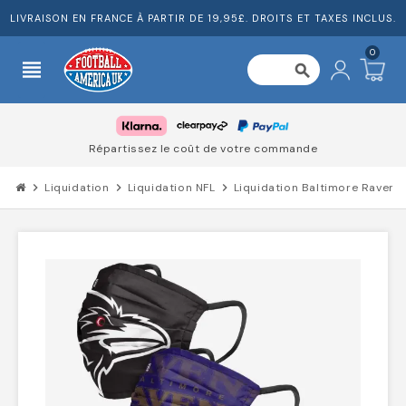
LIVRAISON EN FRANCE À PARTIR DE 19,95£. DROITS ET TAXES INCLUS.
0
view_headline
search
Répartissez le coût de votre commande
chevron_right
Liquidation
chevron_right
Liquidation NFL
chevron_right
Liquidation Baltimore Ravens
c