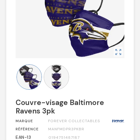
zoom_out_map
Couvre-visage Baltimore
Ravens 3pk
MARQUE
FOREVER COLLECTABLES
RÉFÉRENCE
MANFMDPR3PKBR
EAN-13
0194751487187