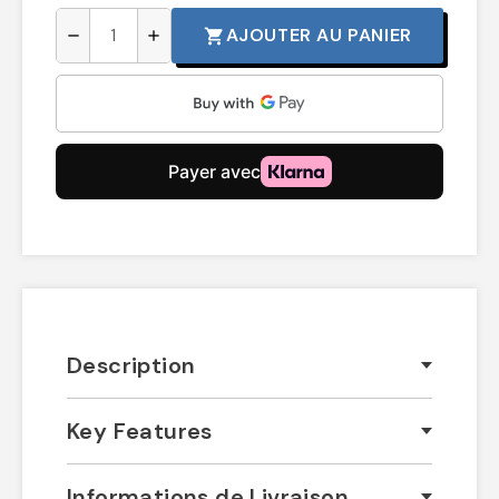
AJOUTER AU PANIER
shopping_cart
remove
add
Description
Key Features
Informations de Livraison