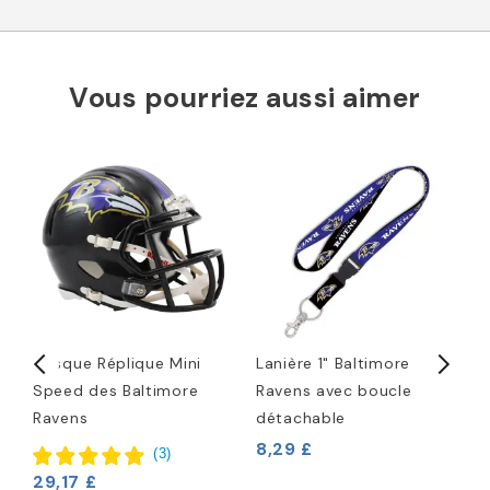
Vous pourriez aussi aimer
Casque Réplique Mini
Lanière 1" Baltimore
C
Speed des Baltimore
Ravens avec boucle
L
Ravens
détachable
R
8,29 £
2
(
3
)
29,17 £